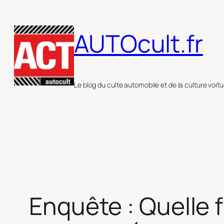
Aller
au
AUTOcult.fr
contenu
Le blog du culte automobile et de la culture voitu
Enquête : Quelle 