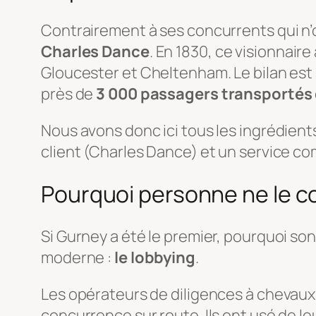
Contrairement à ses concurrents qui n’o
Charles Dance
. En 1830, ce visionnair
Gloucester et Cheltenham. Le bilan est 
près de
3 000 passagers transportés
Nous avons donc ici tous les ingrédient
client (Charles Dance) et un service com
Pourquoi personne ne le c
Si Gurney a été le premier, pourquoi son
moderne :
le lobbying
.
Les opérateurs de diligences à chevaux
concurrence sur route. Ils ont usé de leu