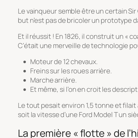
Le vainqueur semble être un certain Sir
but n’est pas de bricoler un prototype d
Et il réussit ! En 1826, il construit un «
C’était une merveille de technologie po
Moteur de 12 chevaux.
Freins sur les roues arrière.
Marche arrière.
Et même, si l’on en croit les descri
Le tout pesait environ 1,5 tonne et filai
soit la vitesse d’une Ford Model T un siè
La première « flotte » de l’h