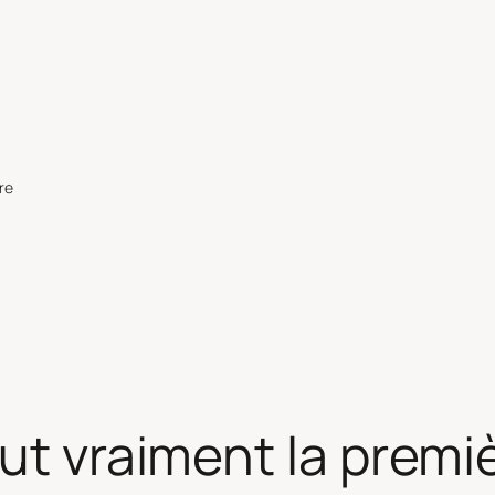
re
fut vraiment la prem