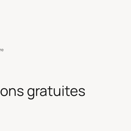
re
ions gratuites