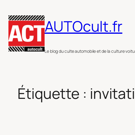
Aller
au
AUTOcult.fr
contenu
Le blog du culte automobile et de la culture voitu
Étiquette :
invitat