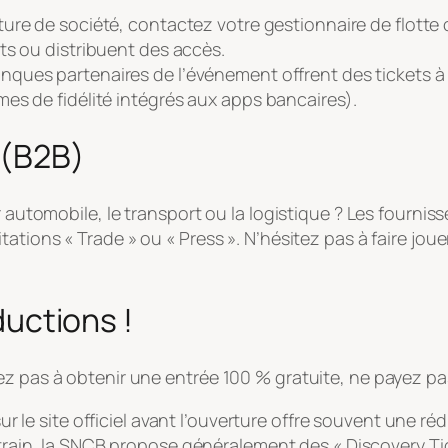
ure de société, contactez votre gestionnaire de flotte o
ts ou distribuent des accès.
ques partenaires de l’événement offrent des tickets à l
es de fidélité intégrés aux apps bancaires).
 (B2B)
r automobile, le transport ou la logistique ? Les fourniss
tations « Trade » ou « Press ». N’hésitez pas à faire jo
éductions !
z pas à obtenir une entrée 100 % gratuite, ne payez pas 
r le site officiel avant l’ouverture offre souvent une ré
rain, la SNCB propose généralement des « Discovery Tick