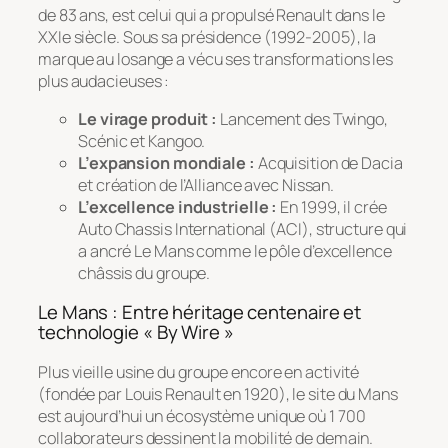
de 83 ans, est celui qui a propulsé Renault dans le
XXIe siècle. Sous sa présidence (1992-2005), la
marque au losange a vécu ses transformations les
plus audacieuses :
Le virage produit :
Lancement des Twingo,
Scénic et Kangoo.
L’expansion mondiale :
Acquisition de Dacia
et création de l’Alliance avec Nissan.
L’excellence industrielle :
En 1999, il crée
Auto Chassis International (ACI)
, structure qui
a ancré Le Mans comme le pôle d’excellence
châssis du groupe.
Le Mans : Entre héritage centenaire et
technologie « By Wire »
Plus vieille usine du groupe encore en activité
(fondée par Louis Renault en 1920), le site du Mans
est aujourd’hui un écosystème unique où 1 700
collaborateurs dessinent la mobilité de demain.