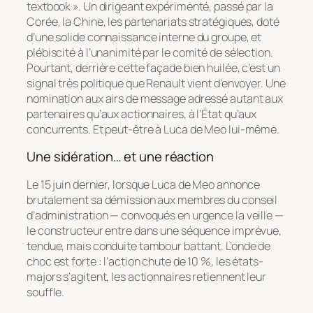
textbook ». Un dirigeant expérimenté, passé par la
Corée, la Chine, les partenariats stratégiques, doté
d’une solide connaissance interne du groupe, et
plébiscité à l’unanimité par le comité de sélection.
Pourtant, derrière cette façade bien huilée, c’est un
signal très politique que Renault vient d’envoyer. Une
nomination aux airs de message adressé autant aux
partenaires qu’aux actionnaires, à l’État qu’aux
concurrents. Et peut-être à Luca de Meo lui-même.
Une sidération… et une réaction
Le 15 juin dernier, lorsque Luca de Meo annonce
brutalement sa démission aux membres du conseil
d’administration — convoqués en urgence la veille —
le constructeur entre dans une séquence imprévue,
tendue, mais conduite tambour battant. L’onde de
choc est forte : l’action chute de 10 %, les états-
majors s’agitent, les actionnaires retiennent leur
souffle.