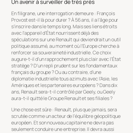
Un avenir à surveiller de très près
En filigrane, une interrogation demeure : François
Provost est-il là pour durer ? À 56 ans, il a l’âge pour
s’inscrire dans le temps long. Mais ses liens étroits
avec l’appareil d’État nourrissent déjà des
spéculations sur une Renault qui deviendrait un outil
politique assumé, au moment où l’Europe cherche à
renforcer sa souveraineté industrielle. Ce choix
augure-t-il d’un rapprochement plus clair avec l’État
stratège ? D’un repli prudent sur les fondamentaux
français du groupe ? Ou au contraire, d’une
diplomatie industrielle tous azimuts avec l’Asie, les
Amériques et les partenaires européens ? Dans dix
ans, Renault sera-t-il contrôlé par Geely, ou Geely
aura-t-il quitté le Groupe Renault et ses filiales ?
Une chose est sûre : Renault, plus que jamais, sera
scrutée comme un acteur de l’équilibre géopolitique
européen. Et son nouveau capitaine ne devra pas
seulement conduire une entreprise. Il devra aussi