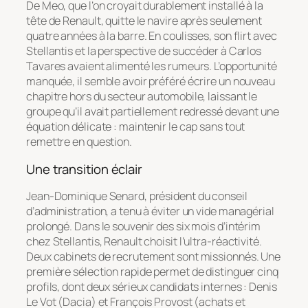
De Meo, que l’on croyait durablement installé à la
tête de Renault, quitte le navire après seulement
quatre années à la barre. En coulisses, son flirt avec
Stellantis et la perspective de succéder à Carlos
Tavares avaient alimenté les rumeurs. L’opportunité
manquée, il semble avoir préféré écrire un nouveau
chapitre hors du secteur automobile, laissant le
groupe qu’il avait partiellement redressé devant une
équation délicate : maintenir le cap sans tout
remettre en question.
Une transition éclair
Jean-Dominique Senard, président du conseil
d’administration, a tenu à éviter un vide managérial
prolongé. Dans le souvenir des six mois d’intérim
chez Stellantis, Renault choisit l’ultra-réactivité.
Deux cabinets de recrutement sont missionnés. Une
première sélection rapide permet de distinguer cinq
profils, dont deux sérieux candidats internes : Denis
Le Vot (Dacia) et François Provost (achats et