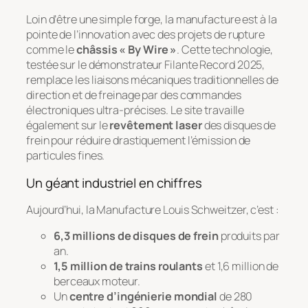
Loin d’être une simple forge, la manufacture est à la
pointe de l’innovation avec des projets de rupture
comme le
châssis « By Wire »
. Cette technologie,
testée sur le démonstrateur
Filante Record 2025
,
remplace les liaisons mécaniques traditionnelles de
direction et de freinage par des commandes
électroniques ultra-précises. Le site travaille
également sur le
revêtement laser
des disques de
frein pour réduire drastiquement l’émission de
particules fines.
Un géant industriel en chiffres
Aujourd’hui, la Manufacture Louis Schweitzer, c’est :
6,3 millions de disques de frein
produits par
an.
1,5 million de trains roulants
et 1,6 million de
berceaux moteur.
Un
centre d’ingénierie mondial
de 280