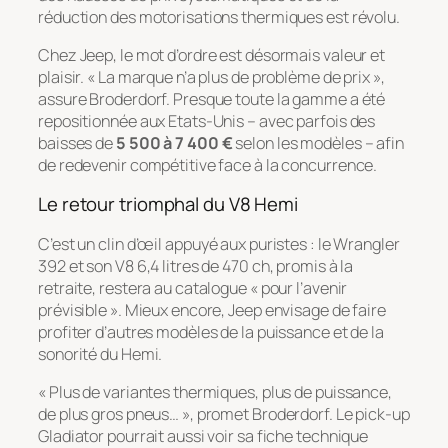
réduction des motorisations thermiques est révolu.
Chez Jeep, le mot d’ordre est désormais valeur et
plaisir. « La marque n’a plus de problème de prix »,
assure Broderdorf. Presque toute la gamme a été
repositionnée aux Etats-Unis – avec parfois des
baisses de
5 500 à 7 400 €
selon les modèles – afin
de redevenir compétitive face à la concurrence.
Le retour triomphal du V8 Hemi
C’est un clin d’œil appuyé aux puristes : le Wrangler
392 et son V8 6,4 litres de 470 ch, promis à la
retraite, restera au catalogue « pour l’avenir
prévisible ». Mieux encore, Jeep envisage de faire
profiter d’autres modèles de la puissance et de la
sonorité du Hemi.
« Plus de variantes thermiques, plus de puissance,
de plus gros pneus… », promet Broderdorf. Le pick-up
Gladiator pourrait aussi voir sa fiche technique