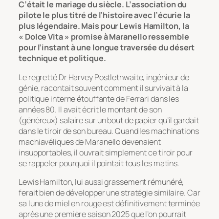
C’était le mariage du siècle. L’association du
pilote le plus titré de l’histoire avec l’écurie la
plus légendaire. Mais pour Lewis Hamilton, la
« Dolce Vita » promise à Maranello ressemble
pour l’instant à une longue traversée du désert
technique et politique.
Le regretté Dr Harvey Postlethwaite, ingénieur de
génie, racontait souvent comment il survivait à la
politique interne étouffante de Ferrari dans les
années 80. Il avait écrit le montant de son
(généreux) salaire sur un bout de papier qu’il gardait
dans le tiroir de son bureau. Quand les machinations
machiavéliques de Maranello devenaient
insupportables, il ouvrait simplement ce tiroir pour
se rappeler pourquoi il pointait tous les matins.
Lewis Hamilton, lui aussi grassement rémunéré,
ferait bien de développer une stratégie similaire. Car
sa lune de miel en rouge est définitivement terminée
après une première saison 2025 que l’on pourrait