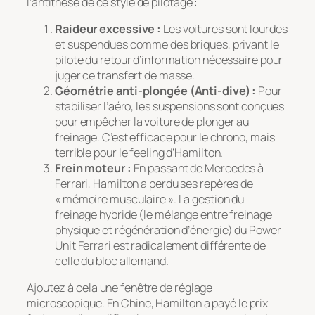
l’antithèse de ce style de pilotage :
Raideur excessive :
Les voitures sont lourdes
et suspendues comme des briques, privant le
pilote du retour d’information nécessaire pour
juger ce transfert de masse.
Géométrie anti-plongée (Anti-dive) :
Pour
stabiliser l’aéro, les suspensions sont conçues
pour empêcher la voiture de plonger au
freinage. C’est efficace pour le chrono, mais
terrible pour le feeling d’Hamilton.
Frein moteur :
En passant de Mercedes à
Ferrari, Hamilton a perdu ses repères de
« mémoire musculaire ». La gestion du
freinage hybride (le mélange entre freinage
physique et régénération d’énergie) du Power
Unit Ferrari est radicalement différente de
celle du bloc allemand.
Ajoutez à cela une fenêtre de réglage
microscopique. En Chine, Hamilton a payé le prix