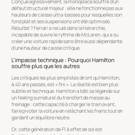
Conçue agressivement, la monoplace souffre d’un
défaut structurel majeur : elle ne fonctionne pas aux
hauteurs de caisse ultra-basses pour lesquelles son
fond plat et ses suspensions ont été optimisés.
Résultat ? Ferrari a reculé dans la hiérarchie,
incapable de suivre le rythme de McLaren, qui a su
créer une voiture rapide sans être aussi dépendante
d’une hauteur de caisse critique.
L’impasse technique : Pourquoi Hamilton
souffre plus que les autres
Les critiques les plus simplistes diront qu’Hamilton,
à 40 ans passés, est « fini ». La réalité est bien plus
subtile et technique. Hamilton a bâti sa légende sur
un feeling surnaturel du transfert de masse au
freinage : cette capacité à charger le train avant,
faire pivoter la voiture en relâchant les freins tout en
gardant un équilibre neutre.
Or, cette génération de F1 à effet de sol est