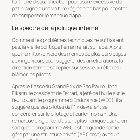
fort : une disqualification pour usure excessive du
patin, signe d’une voiture réglée trop bas pour tenter
de compenser le manque d’appui.
Le spectre de la politique interne
Comme si les problèmes techniques ne suffisaient
pas, la vieille politique Ferrari refait surface. Alors
que Hamilton envoie des mémos de plusieurs pages
aux ingénieurs pour suggérer des améliorations, la
direction semble se replier sur ses vieux réflexes :
blâmer les pilotes.
Après le fiasco du Grand Prix de Sao Paulo, John
Elkann, le président de Ferrari, a jeté de l’huile sur le
feu. Louant le programme d’Endurance (WEC), il a
suggéré que ses pilotes de F1 « devraient se
concentrer sur le pilotage et parler moins ». Une
remarque cinglante, d’autant plus ironique quand on
sait que le programme WEC est en grande partie
géré par une structure privée (AF Corse) avec un