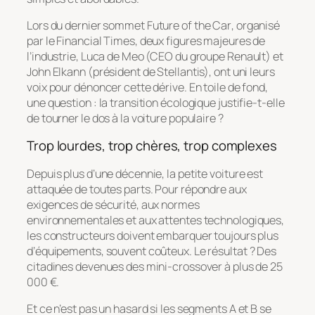
Lors du dernier sommet
Future of the Car
, organisé
par le
Financial Times
, deux figures majeures de
l’industrie, Luca de Meo (CEO du groupe Renault) et
John Elkann (président de Stellantis), ont uni leurs
voix pour dénoncer cette dérive. En toile de fond,
une question : la transition écologique justifie-t-elle
de tourner le dos à la voiture populaire ?
Trop lourdes, trop chères, trop complexes
Depuis plus d’une décennie, la petite voiture est
attaquée de toutes parts. Pour répondre aux
exigences de sécurité, aux normes
environnementales et aux attentes technologiques,
les constructeurs doivent embarquer toujours plus
d’équipements, souvent coûteux. Le résultat ? Des
citadines devenues des mini-crossover à plus de 25
000 €.
Et ce n’est pas un hasard si les segments A et B se