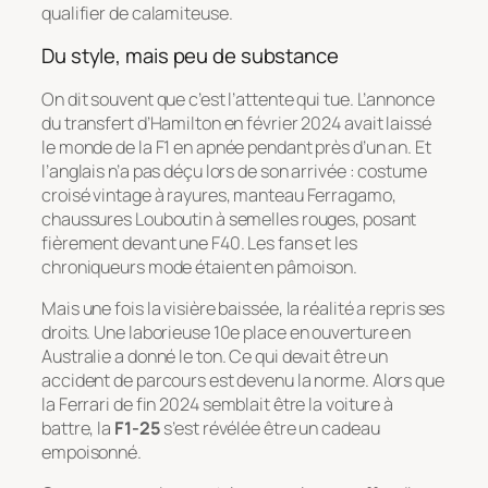
qualifier de calamiteuse.
Du style, mais peu de substance
On dit souvent que c’est l’attente qui tue. L’annonce
du transfert d’Hamilton en février 2024 avait laissé
le monde de la F1 en apnée pendant près d’un an. Et
l’anglais n’a pas déçu lors de son arrivée : costume
croisé vintage à rayures, manteau Ferragamo,
chaussures Louboutin à semelles rouges, posant
fièrement devant une F40. Les fans et les
chroniqueurs mode étaient en pâmoison.
Mais une fois la visière baissée, la réalité a repris ses
droits. Une laborieuse 10e place en ouverture en
Australie a donné le ton. Ce qui devait être un
accident de parcours est devenu la norme. Alors que
la Ferrari de fin 2024 semblait être la voiture à
battre, la
F1-25
s’est révélée être un cadeau
empoisonné.