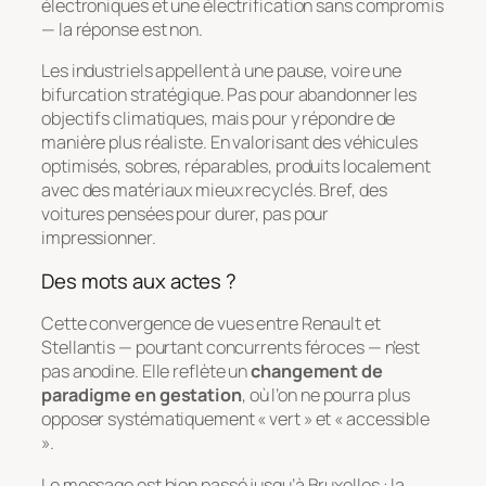
électroniques et une électrification sans compromis
— la réponse est non.
Les industriels appellent à une pause, voire une
bifurcation stratégique. Pas pour abandonner les
objectifs climatiques, mais pour y répondre de
manière plus réaliste. En valorisant des véhicules
optimisés, sobres, réparables, produits localement
avec des matériaux mieux recyclés. Bref, des
voitures pensées pour durer, pas pour
impressionner.
Des mots aux actes ?
Cette convergence de vues entre Renault et
Stellantis — pourtant concurrents féroces — n’est
pas anodine. Elle reflète un
changement de
paradigme en gestation
, où l’on ne pourra plus
opposer systématiquement « vert » et « accessible
».
Le message est bien passé jusqu’à Bruxelles : la