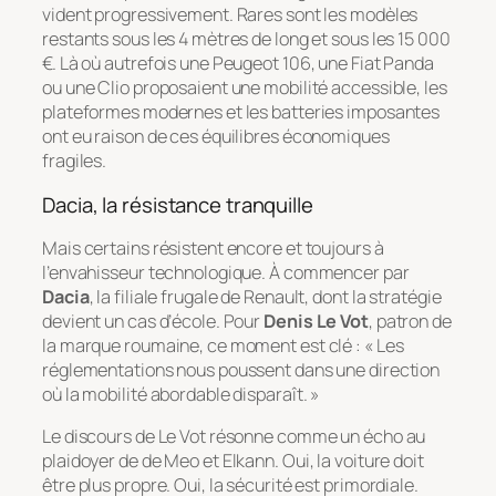
vident progressivement. Rares sont les modèles
restants sous les 4 mètres de long et sous les 15 000
€. Là où autrefois une Peugeot 106, une Fiat Panda
ou une Clio proposaient une mobilité accessible, les
plateformes modernes et les batteries imposantes
ont eu raison de ces équilibres économiques
fragiles.
Dacia, la résistance tranquille
Mais certains résistent encore et toujours à
l’envahisseur technologique. À commencer par
Dacia
, la filiale frugale de Renault, dont la stratégie
devient un cas d’école. Pour
Denis Le Vot
, patron de
la marque roumaine, ce moment est clé : « Les
réglementations nous poussent dans une direction
où la mobilité abordable disparaît. »
Le discours de Le Vot résonne comme un écho au
plaidoyer de de Meo et Elkann. Oui, la voiture doit
être plus propre. Oui, la sécurité est primordiale.