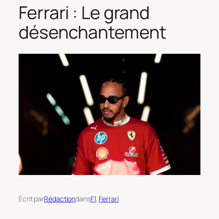
Ferrari : Le grand
désenchantement
Écrit par
Rédaction
dans
F1
, 
Ferrari