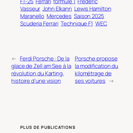
F1-25
Ferrari
formule 1
Frédéric
Vasseur
John Elkann
Lewis Hamilton
Maranello
Mercedes
Saison 2025
Scuderia Ferrari
Technique F1
WEC
←
Ferdi Porsche : De la
Porsche propose
glace de Zell am See à la
la modification du
révolution du Karting,
kilométrage de
histoire d’une vision
ses voitures
→
PLUS DE PUBLICATIONS