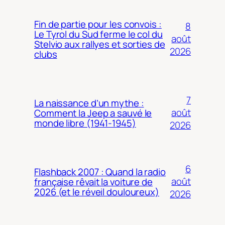
Fin de partie pour les convois :
8
Le Tyrol du Sud ferme le col du
août
Stelvio aux rallyes et sorties de
2026
clubs
7
La naissance d’un mythe :
août
Comment la Jeep a sauvé le
monde libre (1941-1945)
2026
6
Flashback 2007 : Quand la radio
août
française rêvait la voiture de
2026 (et le réveil douloureux)
2026