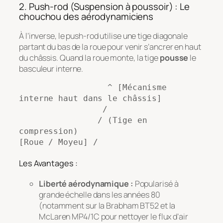
2. Push-rod (Suspension à poussoir) : Le
chouchou des aérodynamiciens
À l’inverse, le push-rod utilise une tige diagonale
partant du bas de la roue pour venir s’ancrer en haut
du châssis. Quand la roue monte, la tige
pousse
le
basculeur interne.
                  ^ [Mécanisme 
interne haut dans le châssis]

                 /

                / (Tige en 
compression)

Les Avantages :
Liberté aérodynamique :
Popularisé à
grande échelle dans les années 80
(notamment sur la Brabham BT52 et la
McLaren MP4/1C pour nettoyer le flux d’air