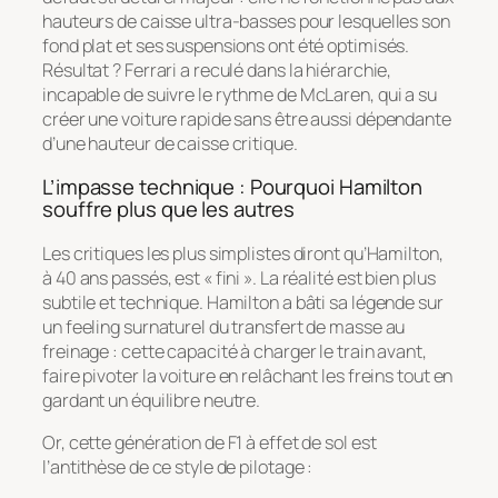
hauteurs de caisse ultra-basses pour lesquelles son
fond plat et ses suspensions ont été optimisés.
Résultat ? Ferrari a reculé dans la hiérarchie,
incapable de suivre le rythme de McLaren, qui a su
créer une voiture rapide sans être aussi dépendante
d’une hauteur de caisse critique.
L’impasse technique : Pourquoi Hamilton
souffre plus que les autres
Les critiques les plus simplistes diront qu’Hamilton,
à 40 ans passés, est « fini ». La réalité est bien plus
subtile et technique. Hamilton a bâti sa légende sur
un feeling surnaturel du transfert de masse au
freinage : cette capacité à charger le train avant,
faire pivoter la voiture en relâchant les freins tout en
gardant un équilibre neutre.
Or, cette génération de F1 à effet de sol est
l’antithèse de ce style de pilotage :