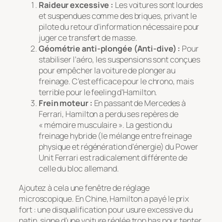
Raideur excessive :
Les voitures sont lourdes
et suspendues comme des briques, privant le
pilote du retour d’information nécessaire pour
juger ce transfert de masse.
Géométrie anti-plongée (Anti-dive) :
Pour
stabiliser l’aéro, les suspensions sont conçues
pour empêcher la voiture de plonger au
freinage. C’est efficace pour le chrono, mais
terrible pour le feeling d’Hamilton.
Frein moteur :
En passant de Mercedes à
Ferrari, Hamilton a perdu ses repères de
« mémoire musculaire ». La gestion du
freinage hybride (le mélange entre freinage
physique et régénération d’énergie) du Power
Unit Ferrari est radicalement différente de
celle du bloc allemand.
Ajoutez à cela une fenêtre de réglage
microscopique. En Chine, Hamilton a payé le prix
fort : une disqualification pour usure excessive du
patin, signe d’une voiture réglée trop bas pour tenter