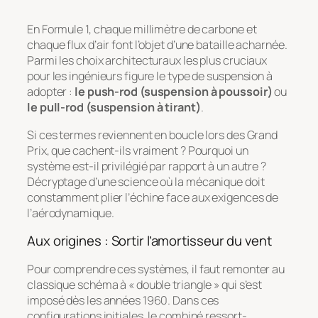
En Formule 1, chaque millimètre de carbone et
chaque flux d’air font l’objet d’une bataille acharnée.
Parmi les choix architecturaux les plus cruciaux
pour les ingénieurs figure le type de suspension à
adopter :
le push-rod (suspension à poussoir)
ou
le pull-rod (suspension à tirant)
.
Si ces termes reviennent en boucle lors des Grand
Prix, que cachent-ils vraiment ? Pourquoi un
système est-il privilégié par rapport à un autre ?
Décryptage d’une science où la mécanique doit
constamment plier l’échine face aux exigences de
l’aérodynamique.
Aux origines : Sortir l’amortisseur du vent
Pour comprendre ces systèmes, il faut remonter au
classique schéma à « double triangle » qui s’est
imposé dès les années 1960. Dans ces
configurations initiales, le combiné ressort-