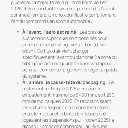
plus léger, la majorité de la grille de Formule 1 en
2026 utilise pourtant le système push-rod, à l’avant
comme à l’arrière. Un choix qui illustre parfaitement
l’art du compromis en sport automobile :
À l’avant, l’aéro est reine :
Les bras de
suspension supérieurs sont dessinés pour
créer un effet de sillage vers le bas (
down-
wash
). Ce flux d’air vient charger
spécifiquement l’avant du plancher (la zone du
bib
), générant une quantité massive d’appui
aéro qui compense largement le léger surpoids
du système.
À l’arrière, le casse-tête du packaging :
Le
règlement technique 2026 a imposé un
empattement maximal de 3 400 mm, soit 200
mm de moins qu’en 2025. En raccourcissant
les voitures, l’espace situé dans l’entretoise
entre le moteur et la boîte de vitesses (où
logeaient les suspensions pull-rod en 2025) a
disparu. Forcés de compacter l’arrière, les