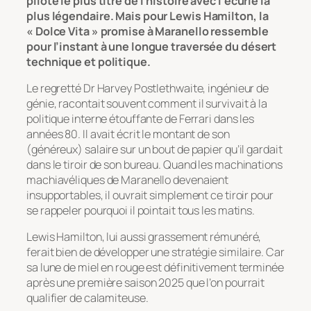
pilote le plus titré de l’histoire avec l’écurie la
plus légendaire. Mais pour Lewis Hamilton, la
« Dolce Vita » promise à Maranello ressemble
pour l’instant à une longue traversée du désert
technique et politique.
Le regretté Dr Harvey Postlethwaite, ingénieur de
génie, racontait souvent comment il survivait à la
politique interne étouffante de Ferrari dans les
années 80. Il avait écrit le montant de son
(généreux) salaire sur un bout de papier qu’il gardait
dans le tiroir de son bureau. Quand les machinations
machiavéliques de Maranello devenaient
insupportables, il ouvrait simplement ce tiroir pour
se rappeler pourquoi il pointait tous les matins.
Lewis Hamilton, lui aussi grassement rémunéré,
ferait bien de développer une stratégie similaire. Car
sa lune de miel en rouge est définitivement terminée
après une première saison 2025 que l’on pourrait
qualifier de calamiteuse.