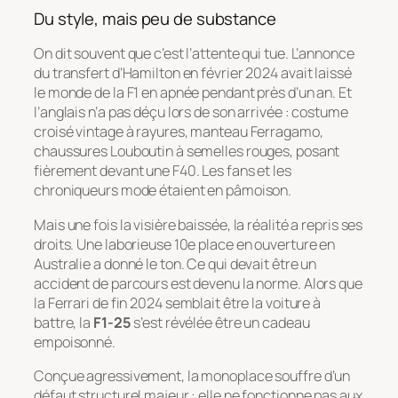
Du style, mais peu de substance
On dit souvent que c’est l’attente qui tue. L’annonce
du transfert d’Hamilton en février 2024 avait laissé
le monde de la F1 en apnée pendant près d’un an. Et
l’anglais n’a pas déçu lors de son arrivée : costume
croisé vintage à rayures, manteau Ferragamo,
chaussures Louboutin à semelles rouges, posant
fièrement devant une F40. Les fans et les
chroniqueurs mode étaient en pâmoison.
Mais une fois la visière baissée, la réalité a repris ses
droits. Une laborieuse 10e place en ouverture en
Australie a donné le ton. Ce qui devait être un
accident de parcours est devenu la norme. Alors que
la Ferrari de fin 2024 semblait être la voiture à
battre, la
F1-25
s’est révélée être un cadeau
empoisonné.
Conçue agressivement, la monoplace souffre d’un
défaut structurel majeur : elle ne fonctionne pas aux