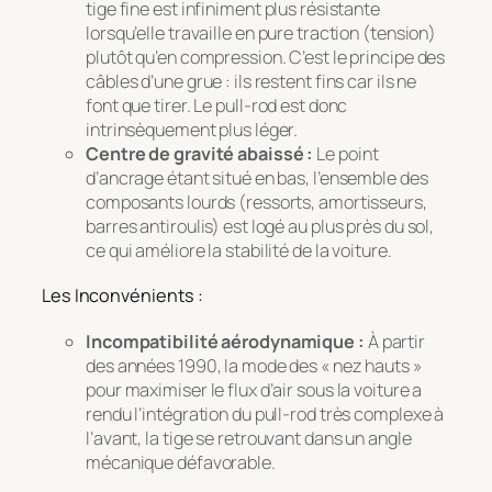
tige fine est infiniment plus résistante
lorsqu’elle travaille en pure traction (tension)
plutôt qu’en compression. C’est le principe des
câbles d’une grue : ils restent fins car ils ne
font que tirer. Le pull-rod est donc
intrinsèquement plus léger.
Centre de gravité abaissé :
Le point
d’ancrage étant situé en bas, l’ensemble des
composants lourds (ressorts, amortisseurs,
barres antiroulis) est logé au plus près du sol,
ce qui améliore la stabilité de la voiture.
Les Inconvénients :
Incompatibilité aérodynamique :
À partir
des années 1990, la mode des « nez hauts »
pour maximiser le flux d’air sous la voiture a
rendu l’intégration du pull-rod très complexe à
l’avant, la tige se retrouvant dans un angle
mécanique défavorable.