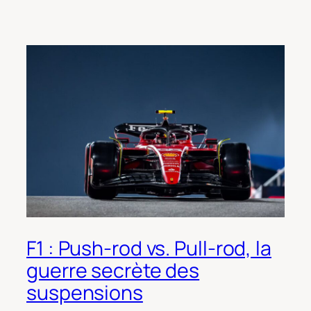
F1 : Push-rod vs. Pull-rod, la
guerre secrète des
suspensions