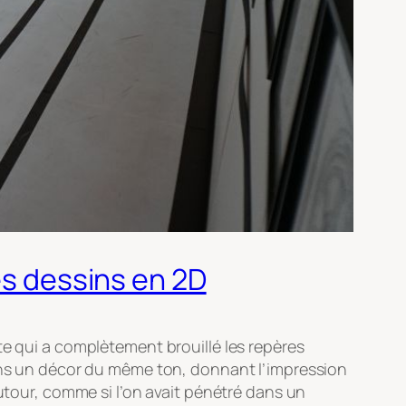
es dessins en 2D
te qui a complètement brouillé les repères
dans un décor du même ton, donnant l’impression
autour, comme si l’on avait pénétré dans un