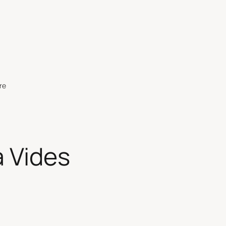
re
 Vides