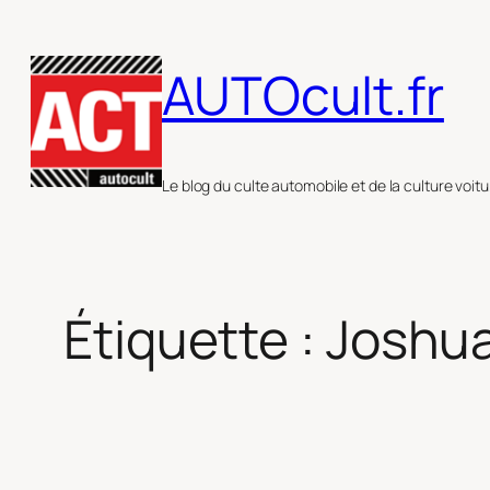
Aller
au
AUTOcult.fr
contenu
Le blog du culte automobile et de la culture voitu
Étiquette :
Joshua