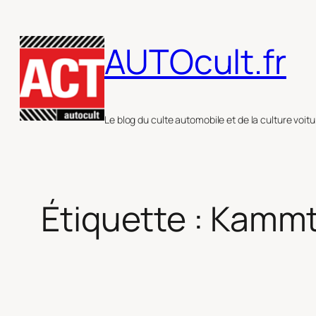
Aller
au
AUTOcult.fr
contenu
Le blog du culte automobile et de la culture voitu
Étiquette :
Kammt