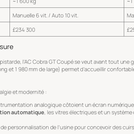
~1 600 kg
~1
Manuelle 6 vit. / Auto 10 vit.
Man
£234 300
£2
esure
istarde, l’AC Cobra GT Coupé se veut avant tout une gr
 et 1 980 mm de large) permet d’accueillir confortabl
algie et modernité
:
nstrumentation analogique côtoient un écran numérique d
ation automatique
, les vitres électriques et un systèm
 de personnalisation de l’usine pour concevoir des cuir