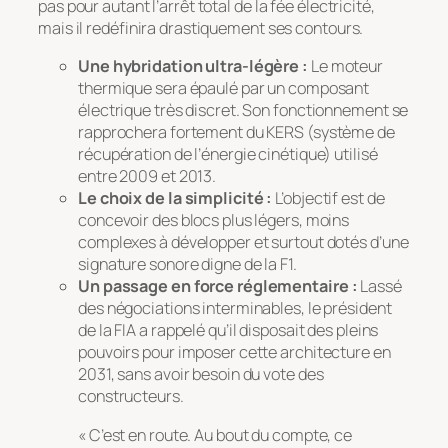
pas pour autant l’arrêt total de la fée électricité,
mais il redéfinira drastiquement ses contours.
Une hybridation ultra-légère :
Le moteur
thermique sera épaulé par un composant
électrique très discret. Son fonctionnement se
rapprochera fortement du KERS (système de
récupération de l’énergie cinétique) utilisé
entre 2009 et 2013.
Le choix de la simplicité :
L’objectif est de
concevoir des blocs plus légers, moins
complexes à développer et surtout dotés d’une
signature sonore digne de la F1.
Un passage en force réglementaire :
Lassé
des négociations interminables, le président
de la FIA a rappelé qu’il disposait des pleins
pouvoirs pour imposer cette architecture en
2031, sans avoir besoin du vote des
constructeurs.
« C’est en route. Au bout du compte, ce