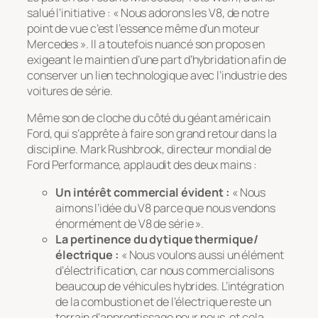
salué l’initiative : « Nous adorons les V8, de notre
point de vue c’est l’essence même d’un moteur
Mercedes ». Il a toutefois nuancé son propos en
exigeant le maintien d’une part d’hybridation afin de
conserver un lien technologique avec l’industrie des
voitures de série.
Même son de cloche du côté du géant américain
Ford, qui s’apprête à faire son grand retour dans la
discipline. Mark Rushbrook, directeur mondial de
Ford Performance, applaudit des deux mains :
Un intérêt commercial évident :
« Nous
aimons l’idée du V8 parce que nous vendons
énormément de V8 de série ».
La pertinence du dytique thermique/
électrique :
« Nous voulons aussi un élément
d’électrification, car nous commercialisons
beaucoup de véhicules hybrides. L’intégration
de la combustion et de l’électrique reste un
terrain d’apprentissage pour nous, et cela