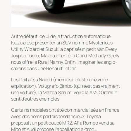
Autre défaut, celui de la traduction automatique.
Isuzu a osé présenter un SUV nommé Mysterious
Utility Wizard et Suzuki a baptisé un petit van Every
Joypop Turbo, Mazda a tenté la Carol Me Lady, Geely
nous offre la Rural Nanny. Enfin, imaginer les anglo-
saxons dans une Renault LeCar.
Les Daihatsu Naked (même s’il existe une vraie
explication), Volugrafo Bimbo (qui n’est pas vraiment
une voiture), la Mazda Scrum, voire la AMC Gremlin
sont d’autres exemples.
Certains modèles ont été commercialisés en France
avec des noms parfois tendancieux. Toyota
proposait un petit coupé MR2, Alfa Romeo vend sa
Mito et Audi propose l’appellation e-tron…