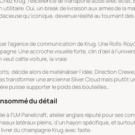
 Chez Krug, l’excellence se transporte aussi avec éclat. 
tilitaire. Oui, un break de livraison aux armes de la ma
udacieuse qu’iconique, devenue réalité au tournant des
l
ar l’agence de communication de Krug. Une Rolls-Royce
agne. Une accroche visuelle forte, clin d’œil à l’univers
veut cette voiture, la vraie.
ts, décide alors de matérialiser l’idée. Direction Crewe,
as transformer une ancienne Silver Cloud mais plutôt u
ière puisse supporter le poids des bouteilles…
consommé du détail
ée à FLM Panelcraft, atelier anglais réputé pour ses con
nneaux latéraux pleins, d’un hayon spécifique, et surt
: livrer du champagne Krug avec faste.