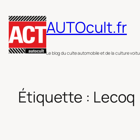
Aller
au
AUTOcult.fr
contenu
Le blog du culte automobile et de la culture voitu
Étiquette :
Lecoq