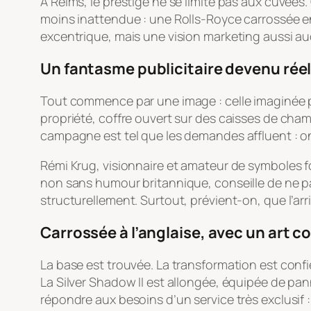
À Reims, le prestige ne se limite pas aux cuvées.
moins inattendue : une Rolls-Royce carrossée en u
excentrique, mais une vision marketing aussi a
Un fantasme publicitaire devenu rée
Tout commence par une image : celle imaginée p
propriété, coffre ouvert sur des caisses de champ
campagne est tel que les demandes affluent : on 
Rémi Krug, visionnaire et amateur de symboles for
non sans humour britannique, conseille de ne p
structurellement. Surtout, prévient-on, que l’arr
Carrossée à l’anglaise, avec un art 
La base est trouvée. La transformation est confi
La Silver Shadow II est allongée, équipée de pa
répondre aux besoins d’un service très exclusif 