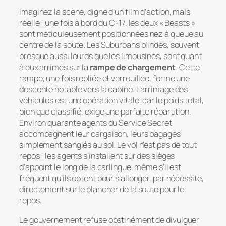
Imaginez la scène, digne d’un film d’action, mais
réelle : une fois à bord du C-17, les deux « Beasts »
sont méticuleusement positionnées nez à queue au
centre de la soute. Les Suburbans blindés, souvent
presque aussi lourds que les limousines, sont quant
à eux arrimés sur la
rampe de chargement
. Cette
rampe, une fois repliée et verrouillée, forme une
descente notable vers la cabine. L’arrimage des
véhicules est une opération vitale, car le poids total,
bien que classifié, exige une parfaite répartition.
Environ quarante agents du Service Secret
accompagnent leur cargaison, leurs bagages
simplement sanglés au sol. Le vol n’est pas de tout
repos : les agents s’installent sur des sièges
d’appoint le long de la carlingue, même s’il est
fréquent qu’ils optent pour s’allonger, par nécessité,
directement sur le plancher de la soute pour le
repos.
Le gouvernement refuse obstinément de divulguer