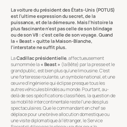
La voiture du président des États-Unis (POTUS)
est l’ultime expression du secret, de la
puissance, et de la démesure. Mais l’histoire la
plus fascinante n’est pas celle de son blindage
ou de son V8 : c’est celle de son voyage. Quand
la « Beast » quitte la Maison-Blanche,
l’interstate ne suffit plus.
La
Cadillac présidentielle
, affectueusement
surnommée la
« Beast »
(la Bête) par la presse et le
grand public, est bien plus qu’une limousine. C’est
une forteresse roulante, un symbole national, et une
œuvre d’ingénierie qui éclipse presque tous les
autres véhicules blindés au monde. Pourtant, au-
delà de ses spécifications classifiées, la question de
sa mobilité intercontinentale reste l’une des plus
spectaculaires. Que le commandant en chef se
déplace pour une brève allocution domestique ou
une visite diplomatique à l’étranger, le Service
Secret n’utilise pas le réseau routier pour le