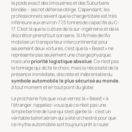
le poids exact des limousines et des Suburbans
blindés – secret défense oblige. Cependant, les
professionnels savent que la charge totale est très
inférieure aux environ 77,5 tonnes de capacité du C-
17. C’est là que la culture de la sur-ingénierie et de la
discrétion prend tout son sens. Si l’Armée de l’Air
mobilise un transporteur intercontinental pour
seulement deux voitures, c’est que la « Beast » ne
représente pas seulement une charge physique,
mais une
priorité logistique absolue
. Ce n’est pas
le tonnage qui dicte le choix, mais la nécessité de la
présence immédiate, discrète et inébranlable du
symbole automobile le plus sécurisé au monde
,
à tout moment et en tout point du globe.
La prochaine fois que vous verrez la « Beast » à
l’étranger, rappelez-vous que ce n’est pas une
simple berline de luxe qui s’est garée là : c’est un
véritable ballet aérien qui a été orchestré pour que
ce mythe automobile soit toujours prêt à rouler.