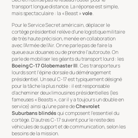
transport longue distance. La réponse est simple,
mais spectaculaire : la « Beast »
vole
.
Pour le Service Secret américain, déplacer le
cortège présidentiel relève d’une logistique militaire
de très haute précision, menée en collaboration
avec l’Armée de l’Air. On ne parle pas de faire la
queue aux douanes ou de prendre l’autoroute. On
parle de mobiliser les géants du transport lourd : les
Boeing C-17 Globemaster III
. Ces transporteurs
lourds sont l’épine dorsale du déménagement
présidentiel. Un seul C-17 est typiquement désigné
pour la tâche la plus noble : il est responsable
d’acheminer deux limousines présidentielles (les
fameuses « Beasts », car il y a toujours un double en
service) ainsi qu’une paire de
Chevrolet
Suburbans blindés
qui composent l’essentiel du
cortège. D’autres C-17 suivent pour le reste des
véhicules de support et de communication, selon les
besoins de la mission.