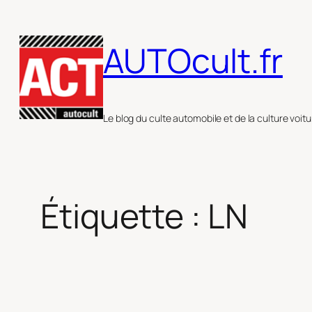
Aller
au
AUTOcult.fr
contenu
Le blog du culte automobile et de la culture voitu
Étiquette :
LN