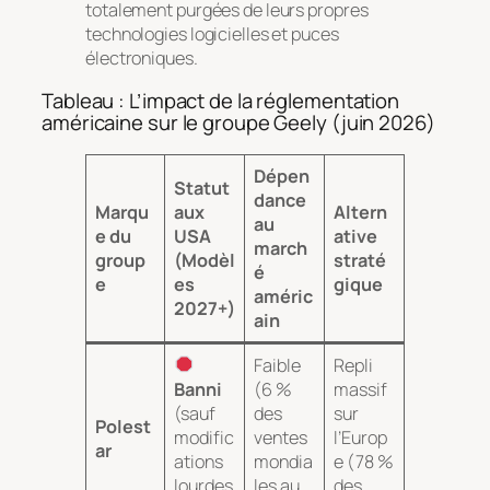
totalement purgées de leurs propres
technologies logicielles et puces
électroniques.
Tableau : L’impact de la réglementation
américaine sur le groupe Geely (juin 2026)
Dépen
Statut
dance
Marqu
aux
Altern
au
e du
USA
ative
march
group
(Modèl
straté
é
e
es
gique
améric
2027+)
ain
Faible
Repli
Banni
(6 %
massif
(sauf
des
sur
Polest
modific
ventes
l’Europ
ar
ations
mondia
e (78 %
lourdes
les au
des