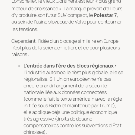
Lohscheller, le Vieux Continent est leur « plus grand
moteur de croissance »
. La marque prévoit d’ailleurs
d’y produire son futur SUV compact, le
Polestar 7
,
au sein de l’usine slovaque de Volvo pour contourner
les tensions
.
Cependant, l’idée d’un blocage similaire en Europe
n’est plus de la science-fiction, et ce pour plusieurs
raisons :
L’entrée dans l’ère des blocs régionaux :
L’industrie automobile n’est plus globale, elle se
régionalise. Si l’Union européenne n’a pas
encore brandi l’argument de la sécurité
nationale liée aux données connectées
(comme le fait le texte américain avec la règle
initiée sous Biden et maintenue par Trump),
elle applique déjà une politique économique
très agressive (droits de douane
compensatoires contre les subventions d’État
chinoises).