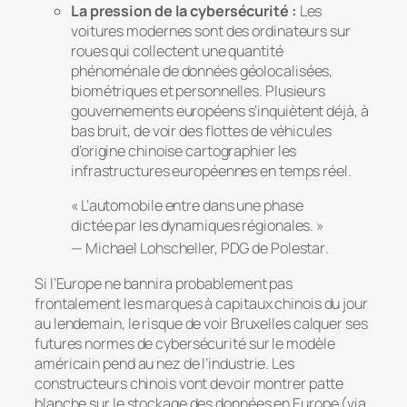
La pression de la cybersécurité :
Les
voitures modernes sont des ordinateurs sur
roues qui collectent une quantité
phénoménale de données géolocalisées,
biométriques et personnelles. Plusieurs
gouvernements européens s’inquiètent déjà, à
bas bruit, de voir des flottes de véhicules
d’origine chinoise cartographier les
infrastructures européennes en temps réel.
« L’automobile entre dans une phase
dictée par les dynamiques régionales. »
— Michael Lohscheller, PDG de Polestar
.
Si l’Europe ne bannira probablement pas
frontalement les marques à capitaux chinois du jour
au lendemain, le risque de voir Bruxelles calquer ses
futures normes de cybersécurité sur le modèle
américain pend au nez de l’industrie. Les
constructeurs chinois vont devoir montrer patte
blanche sur le stockage des données en Europe (via