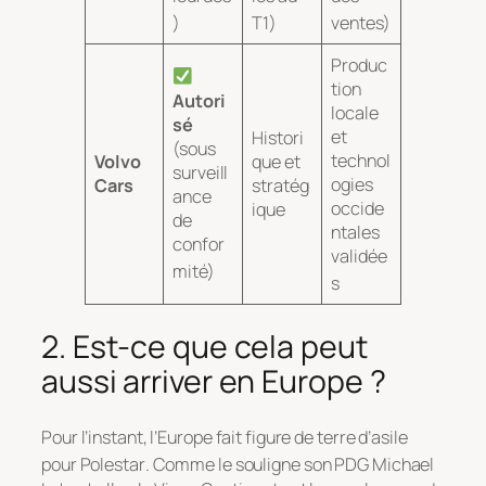
)
T1)
ventes)
Produc
tion
Autori
locale
sé
et
Histori
(sous
technol
Volvo
que et
surveill
ogies
Cars
stratég
ance
occide
ique
de
ntales
confor
validée
mité)
s
2. Est-ce que cela peut
aussi arriver en Europe ?
Pour l’instant, l’Europe fait figure de terre d’asile
pour Polestar
. Comme le souligne son PDG Michael