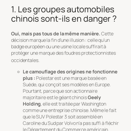
1. Les groupes automobiles
chinois sont-ils en danger ?
Oui, mais pas tous de la même manière.
Cette
décision marque la fin d’une illusion : celle qu’un
badge européen ou une usine locale suffirait à
protéger une marque des foudres protectionnistes
occidentales
.
Le camouflage des origines ne fonctionne
plus :
Polestar est une marque basée en
Suède, qui conçoit ses modèles en Europe.
Pourtant, parce que son actionnaire
majoritaire est le géant chinois
Geely
Holding
, elle est traitée par Washington
comme une entreprise chinoise. Même le fait
que le SUV Polestar 3 soit assemblé en
Caroline du Sud par Volvo n’a pas suffi à fléchir
le Département du Commerce américain.