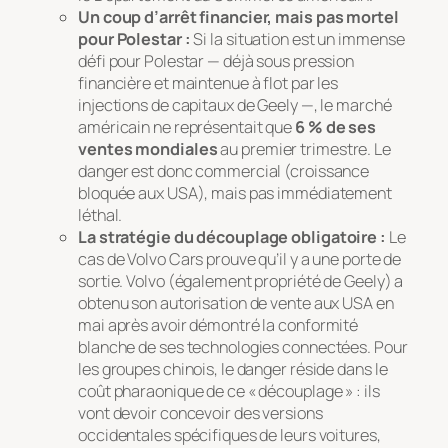
Un coup d’arrêt financier, mais pas mortel
pour Polestar :
Si la situation est un immense
défi pour Polestar — déjà sous pression
financière et maintenue à flot par les
injections de capitaux de Geely —, le marché
américain ne représentait que
6 % de ses
ventes mondiales
au premier trimestre. Le
danger est donc commercial (croissance
bloquée aux USA), mais pas immédiatement
léthal.
La stratégie du découplage obligatoire :
Le
cas de Volvo Cars prouve qu’il y a une porte de
sortie. Volvo (également propriété de Geely) a
obtenu son autorisation de vente aux USA en
mai après avoir démontré la conformité
blanche de ses technologies connectées. Pour
les groupes chinois, le danger réside dans le
coût pharaonique de ce « découplage » : ils
vont devoir concevoir des versions
occidentales spécifiques de leurs voitures,