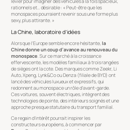
levier pour imaginer des véhicules à la fois spacieux,
rationnels et… désirable : « Peut-être que les
monospaces pourraient revenir sous une forme plus
sexy, plus attirante. »
La Chine, laboratoire d’idées
Alors que l’Europe semble encore hésitante,
la
Chine donne un coup d’avance au renouveau du
monospace
. Sur ce marché à la croissance
effervescente, les modèles familiaux à trois rangées
de sièges ont la cote. Des marques comme Zeekr, Li
Auto, Xpeng, Lynk&Co ou Denza (filiale de BYD) ont
lancé des véhicules luxueux et expressifs, qui
redonnent au monospace un rôle d’avant-garde.
Ces voitures, souvent électriques, intègrent des
technologies de pointe, des intérieurs soignés et une
approche presque statutaire du transport familial.
Ce regain d’intérêt pourrait inspirer les
constructeurs européens, à commencer par