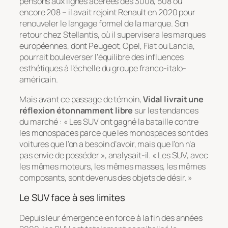
pensons aux lignes acérées des 3008, 508 ou
encore 208 – il avait rejoint Renault en 2020 pour
renouveler le langage formel de la marque. Son
retour chez Stellantis, où il supervisera les marques
européennes, dont Peugeot, Opel, Fiat ou Lancia,
pourrait bouleverser l’équilibre des influences
esthétiques à l’échelle du groupe franco-italo-
américain.
Mais avant ce passage de témoin,
Vidal livrait une
réflexion étonnamment libre
sur les tendances
du marché : « Les SUV ont gagné la bataille contre
les monospaces parce que les monospaces sont des
voitures que l’on
a besoin
d’avoir, mais que l’on
n’a
pas envie
de posséder », analysait-il. « Les SUV, avec
les mêmes moteurs, les mêmes masses, les mêmes
composants, sont devenus des objets de désir. »
Le SUV face à ses limites
Depuis leur émergence en force à la fin des années