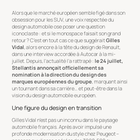
Alors que le marché européen semble figé dans son
obsession pour les SUV, une voix respectée du
design automobile ose poser une question
iconoclaste : et si le monospace faisait son grand
retour ? C’est en tout cas ce que suggérait
Gilles
Vidal
, alors encore à la tête du design de Renault,
dans une interview accordée à
Autocar
à la mi-
juillet. Depuis, l’actualité l’a rattrapé :
le 24 juillet,
Stellantis annonçait officiellement sa
nomination à la direction du design des
marques européennes du groupe
, marquant ainsi
un tournant dans sa carrière… et peut-être dans la
vision du design automobile européen.
Une figure du design en transition
Gilles Vidal n’est pas un inconnu dans le paysage
automobile français. Après avoir impulsé une
profonde modernisation du style chez Peugeot –