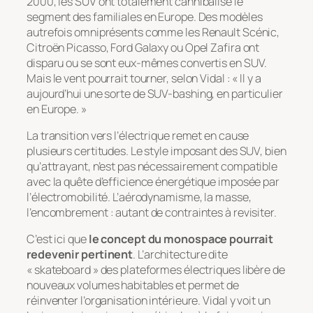
2000, les SUV ont totalement cannibalisé le
segment des familiales en Europe. Des modèles
autrefois omniprésents comme les Renault Scénic,
Citroën Picasso, Ford Galaxy ou Opel Zafira ont
disparu ou se sont eux-mêmes convertis en SUV.
Mais le vent pourrait tourner, selon Vidal : « Il y a
aujourd’hui une sorte de
SUV-bashing
, en particulier
en Europe. »
La transition vers l’électrique remet en cause
plusieurs certitudes. Le style imposant des SUV, bien
qu’attrayant, n’est pas nécessairement compatible
avec la quête d’efficience énergétique imposée par
l’électromobilité. L’aérodynamisme, la masse,
l’encombrement : autant de contraintes à revisiter.
C’est ici que
le concept du monospace pourrait
redevenir pertinent
. L’architecture dite
« skateboard » des plateformes électriques libère de
nouveaux volumes habitables et permet de
réinventer l’organisation intérieure. Vidal y voit un