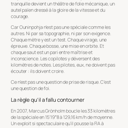
tranquille devient un théâtre de folie mécanique, un
autel païen dressé à la gloire de la vitesse et du
courage.
Car Ouninpohja n’est pas une spéciale comme les
autres. Ni par sa topographie, ni par son exigence.
Chaque mètre y est un test. Chaque virage, une
épreuve. Chaque bosse, une mise en orbite. Et
chaque saut est un pari entre maîtrise et
inconscience. Les copilotes y déversent des
kilomètres de notes. Les pilotes, eux, ne doivent pas
écouter : ils doivent croire.
Ce n’est pas une question de prise de risque. C’est
une question de foi.
La règle qu’il a fallu contourner
En 2007, Marcus Grönholm boucle les 33 kilomètres
de la spéciale en 15’19″8 à 129,16 km/h de moyenne.
Un exploit si spectaculaire qu’il pousse la FIA à