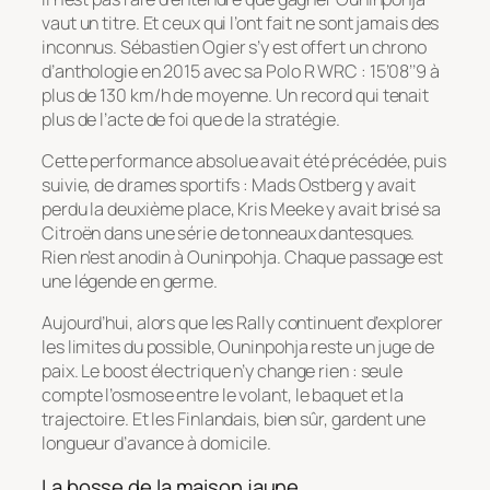
vaut un titre. Et ceux qui l’ont fait ne sont jamais des
inconnus. Sébastien Ogier s’y est offert un chrono
d’anthologie en 2015 avec sa Polo R WRC : 15’08’’9 à
plus de 130 km/h de moyenne. Un record qui tenait
plus de l’acte de foi que de la stratégie.
Cette performance absolue avait été précédée, puis
suivie, de drames sportifs : Mads Ostberg y avait
perdu la deuxième place, Kris Meeke y avait brisé sa
Citroën dans une série de tonneaux dantesques.
Rien n’est anodin à Ouninpohja. Chaque passage est
une légende en germe.
Aujourd’hui, alors que les Rally continuent d’explorer
les limites du possible, Ouninpohja reste un juge de
paix. Le boost électrique n’y change rien : seule
compte l’osmose entre le volant, le baquet et la
trajectoire. Et les Finlandais, bien sûr, gardent une
longueur d’avance à domicile.
La bosse de la maison jaune