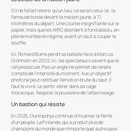
S’il ne fallait retenir qu’un lieu, ce serait celui-là : la
fameuse bosse devant la maison jaune, à 7,1
kilomètres du départ. Une courbe insignifiante sur le
papier, mais que les WRC abordent à fond absolu, en
pleine montée en régime, avant un saut à couper le
souffle.
Ici, Richard Burns perdit sa bataille face à Marcus
Grönholm en 2002. Ici, les spectateurs savent que le
rallye bascule. Pas un angle ne permet de rendre
compte de l’intensité du moment. Aucun objectif
photo ne peut restituer l’émotion brute du saut. Il
faut le vivre. Le sentir vibrer dans sa cage
thoracique. Respirer la poussière de l’atterrissage.
Un bastion qui résiste
En 2025, Ouninpohja continue d’incarner la fierté
d’un peuple. La Finlande, qui a produit plus de
champions du monde que n’importe quel autre pays