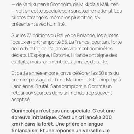
— de Kankkunen à Grönholm, de Mikkola à Mäkinen
— voit en cette spéciale son sanctuaire national. Les
pilotes étrangers, même les plus titrés, s’y
présentent avec humilité.
Sur les 73 éditions du Rallye de Finlande, les pilotes
locaux en ont remporté 55. La France, pourtant forte
de Loeb et Ogier, n’a jamais vraiment dominé les
débats. L’Espagne, l’Estonie, l’Irlande ont signé des
exploits, mais rarement deux années de suite.
Et cette année encore, on va célébrer les 50 ans du
premier passage de Timo Mäkinen. Un Ouninpohja à
l’ancienne. Brutal. Sans compromis. Comme un
retour aux sources dans un monde trop souvent
aseptisé.
Ouninpohja n’est pas une spéciale. C’est une
épreuve initiatique. C’est un cri lancé à 200
km/h dans la forêt. Une prière en langue
finlandaise. Et une réponse universelle : le