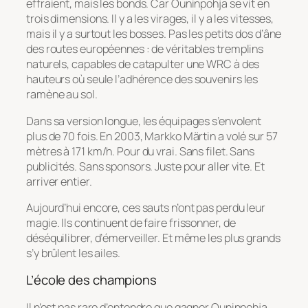
effraient, mais les bonds. Car Ouninpohja se vit en
trois dimensions. Il y a les virages, il y a les vitesses,
mais il y a surtout les bosses. Pas les petits dos d’âne
des routes européennes : de véritables tremplins
naturels, capables de catapulter une WRC à des
hauteurs où seule l’adhérence des souvenirs les
ramène au sol.
Dans sa version longue, les équipages s’envolent
plus de 70 fois. En 2003, Markko Märtin a volé sur 57
mètres à 171 km/h. Pour du vrai. Sans filet. Sans
publicités. Sans sponsors. Juste pour aller vite. Et
arriver entier.
Aujourd’hui encore, ces sauts n’ont pas perdu leur
magie. Ils continuent de faire frissonner, de
déséquilibrer, d’émerveiller. Et même les plus grands
s’y brûlent les ailes.
L’école des champions
Il n’est pas rare d’entendre que gagner Ouninpohja