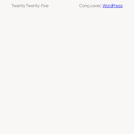
Twenty Twenty-Five
Conçu avec
WordPress