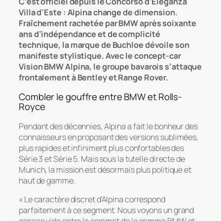
C’est officiel depuis le Concorso d’Eleganza
Villa d’Este : Alpina change de dimension.
Fraîchement rachetée par BMW après soixante
ans d’indépendance et de complicité
technique, la marque de Buchloe dévoile son
manifeste stylistique. Avec le concept-car
Vision BMW Alpina, le groupe bavarois s’attaque
frontalement à Bentley et Range Rover.
Combler le gouffre entre BMW et Rolls-
Royce
Pendant des décennies, Alpina a fait le bonheur des
connaisseurs en proposant des versions sublimées,
plus rapides et infiniment plus confortables des
Série 3 et Série 5. Mais sous la tutelle directe de
Munich, la mission est désormais plus politique et
haut de gamme.
«
Le caractère discret d’Alpina correspond
parfaitement à ce segment. Nous voyons un grand
espace vide entre le sommet de la gamme BMW et