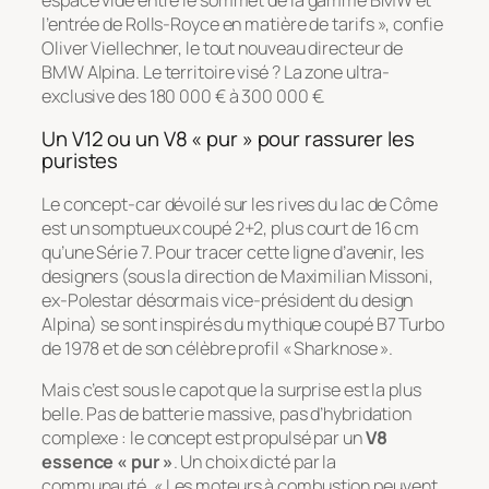
l’entrée de Rolls-Royce en matière de tarifs
», confie
Oliver Viellechner, le tout nouveau directeur de
BMW Alpina. Le territoire visé ? La zone ultra-
exclusive des 180 000 € à 300 000 €.
Un V12 ou un V8 « pur » pour rassurer les
puristes
Le concept-car dévoilé sur les rives du lac de Côme
est un somptueux coupé 2+2, plus court de 16 cm
qu’une Série 7. Pour tracer cette ligne d’avenir, les
designers (sous la direction de Maximilian Missoni,
ex-Polestar désormais vice-président du design
Alpina) se sont inspirés du mythique coupé B7 Turbo
de 1978 et de son célèbre profil « Sharknose ».
Mais c’est sous le capot que la surprise est la plus
belle. Pas de batterie massive, pas d’hybridation
complexe : le concept est propulsé par un
V8
essence « pur »
. Un choix dicté par la
communauté. «
Les moteurs à combustion peuvent