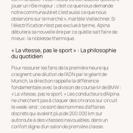
jouer un rôle majeur ; c’est ce que nous demande
notre communauté et c’est aussi ce que nous
observons sur le marché
», martèle Viellechner. Si
l’électrification n’est pas exclue à terme, Alpina
débutera sa nouvelle ère par ce qu’elle sait faire de
mieux : la noblesse thermique.
« La vitesse, pas le sport » : La philosophie
du quotidien
Pour rassurer les fans de la première heure qui
craignent une dilution de l’ADN par le géant de
Munich, la direction rappelle la différence
fondamentale avec la division de course M de BMW :
«
La vitesse, pas le sport
. » Les conducteurs d’Alpina
ne cherchent pas à claquer des chronos sur circuit
le week-end ; ce sont des hommes d’affaires
discrets qui avalent plus de 200 000 km sur
autoroute à des vitesses inavouables, dans un
confort digne d’un salon de première classe.