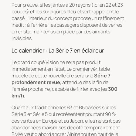
Pour preuve, si les jantes à 20 rayons (ici en 22 et 23
pouces) et les surpiqûres bleu et vert rappellent le
passé, l’intérieur du concept propose un raffinement
inédit : à l’arrière, les passagers disposent de verres
en cristal maintenus en place par des aimants
invisibles.
Le calendrier : La Série 7 en éclaireur
Le grand coupé
Vision
ne sera pas produit
immédiatement en l’état. Le premier véritable
modèle de cette nouvelle ère sera une
Série 7
profondément revue
, attendue dès la fin de
l’année prochaine, capable de flirter avec les
300
km/h
.
Quant aux traditionnelles B3 et B5 basées sur les
Série 3 et Série 5 qui représentent pourtant 90 %
des ventes en Europe et au Japon, elles ne sont pas
abandonnées mais mises de côté temporairement.
BMW veut d’abord ancrer Alpina tout en haut de la