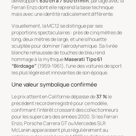
développant
630 ch à 7 500 tr/min
, partagé avec la
Ferrari Enzo dont elle reprend la base technique
mais avec une identité radicalement différente.
Visuellement, la MC12 se distingue par ses
proportions spectaculaires : près de cinq mètres de
long, deux mètres de large, et une silhouette
sculptée pour dominer l’aérodynamique. Sa livrée
blanche rehaussée de touches de bleu rend
hommage à la mythique
Maserati Tipo 61
“Birdcage”
(1959-1961), l’une des voitures de sport
les plus légères et innovantes de son époque.
Une valeur symbolique confirmée
Le prix atteint en Californie dépasse de
37 %
le
précédent record enregistré pour ce modèle,
confirmant l’intérêt croissant des collectionneurs
pour les supercars des années 2000. Si les Ferrari
Enzo, Porsche Carrera GT ou Mercedes SLR
McLaren apparaissent plus régulièrement au