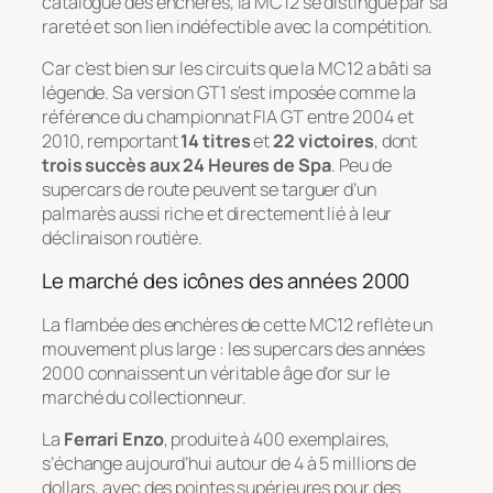
catalogue des enchères, la MC12 se distingue par sa
rareté et son lien indéfectible avec la compétition.
Car c’est bien sur les circuits que la MC12 a bâti sa
légende. Sa version GT1 s’est imposée comme la
référence du championnat FIA GT entre 2004 et
2010, remportant
14 titres
et
22 victoires
, dont
trois succès aux 24 Heures de Spa
. Peu de
supercars de route peuvent se targuer d’un
palmarès aussi riche et directement lié à leur
déclinaison routière.
Le marché des icônes des années 2000
La flambée des enchères de cette MC12 reflète un
mouvement plus large : les supercars des années
2000 connaissent un véritable âge d’or sur le
marché du collectionneur.
La
Ferrari Enzo
, produite à 400 exemplaires,
s’échange aujourd’hui autour de 4 à 5 millions de
dollars, avec des pointes supérieures pour des