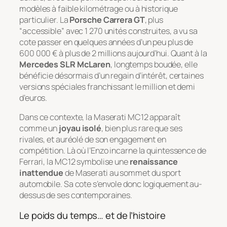
modèles à faible kilométrage ou à historique
particulier. La
Porsche Carrera GT
, plus
“accessible” avec 1 270 unités construites, a vu sa
cote passer en quelques années d’un peu plus de
600 000 € à plus de 2 millions aujourd’hui. Quant à la
Mercedes SLR McLaren
, longtemps boudée, elle
bénéficie désormais d’un regain d’intérêt, certaines
versions spéciales franchissant le million et demi
d’euros.
Dans ce contexte, la Maserati MC12 apparaît
comme un
joyau isolé
, bien plus rare que ses
rivales, et auréolé de son engagement en
compétition. Là où l’Enzo incarne la quintessence de
Ferrari, la MC12 symbolise une
renaissance
inattendue
de Maserati au sommet du sport
automobile. Sa cote s’envole donc logiquement au-
dessus de ses contemporaines.
Le poids du temps… et de l’histoire