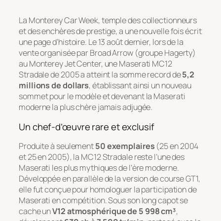
La Monterey Car Week, temple des collectionneurs
et des enchères de prestige, a une nouvelle fois écrit
une page d’histoire. Le 13 août dernier, lors de la
vente organisée par Broad Arrow (groupe Hagerty)
au Monterey Jet Center, une Maserati MC12
Stradale de 2005 a atteint la somme record de
5,2
millions de dollars
, établissant ainsi un nouveau
sommet pour le modèle et devenant la Maserati
moderne la plus chère jamais adjugée.
Un chef-d’œuvre rare et exclusif
Produite à seulement
50 exemplaires
(25 en 2004
et 25 en 2005), la MC12 Stradale reste l’une des
Maserati les plus mythiques de l’ère moderne.
Développée en parallèle de la version de course GT1,
elle fut conçue pour homologuer la participation de
Maserati en compétition. Sous son long capot se
cache un
V12 atmosphérique de 5 998 cm³
,