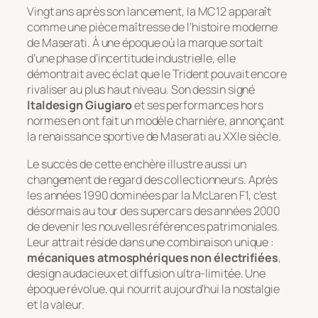
Vingt ans après son lancement, la MC12 apparaît
comme une pièce maîtresse de l’histoire moderne
de Maserati. À une époque où la marque sortait
d’une phase d’incertitude industrielle, elle
démontrait avec éclat que le Trident pouvait encore
rivaliser au plus haut niveau. Son dessin signé
Italdesign Giugiaro
et ses performances hors
normes en ont fait un modèle charnière, annonçant
la renaissance sportive de Maserati au XXIe siècle.
Le succès de cette enchère illustre aussi un
changement de regard des collectionneurs. Après
les années 1990 dominées par la McLaren F1, c’est
désormais au tour des supercars des années 2000
de devenir les nouvelles références patrimoniales.
Leur attrait réside dans une combinaison unique :
mécaniques atmosphériques non électrifiées
,
design audacieux et diffusion ultra-limitée. Une
époque révolue, qui nourrit aujourd’hui la nostalgie
et la valeur.