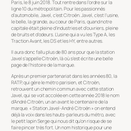
Paris, le 8 juin 2018. Tout rentre dans l’ordre sur la
ligne 10 du métropolitain. Pour les passionnés
d’automobile, Javel, c’est Citroën. Javel, c’est l’usine,
le belle, la grande, au coeur de Paris, quand notre
capitale était pleine d’industries et d’ouvriers, pleine
de bruits et d’odeurs. L’usine qui a vu les Type A, les
Traction Avant, les DS et les HY, entre autres.
Il aura donc fallu plus de 80 ans pour que la station
Javel s’appelle Citroën, là où s’est écrite une belle
page de l’histoire de la marque.
Après un premier partenariat dans les années 80, la
RATP, qui gère le métro parisien, et Citroën,
retrouvent un chemin commun avec cette station
Javel, qui se voit accolée en cette année 2018 le nom
d’André Citroën, un an avant le centenaire de la
marque. «
Station Javel-André Citroën
» on entend
déjà la voix dans les hauts-parleurs du métro, avec
le petit lapin Serge qui nous dit qu’on risque de se
faire pincer très fort. Un nom historique pour une