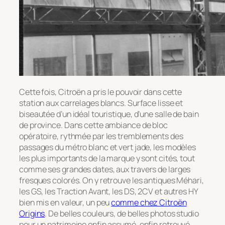
Cette fois, Citroën a pris le pouvoir dans cette
station aux carrelages blancs. Surface lisse et
biseautée d’un idéal touristique, d’une salle de bain
de province. Dans cette ambiance de bloc
opératoire, rythmée par les tremblements des
passages du métro blanc et vert jade, les modèles
les plus importants de la marque y sont cités, tout
comme ses grandes dates, aux travers de larges
fresques colorés. On y retrouve les antiques Méhari,
les GS, les Traction Avant, les DS, 2CV et autres HY
bien mis en valeur, un peu
comme chez Citroën
Origins
. De belles couleurs, de belles photos studio
pour un patrimoine enfin assumé, enfin retrouvé,