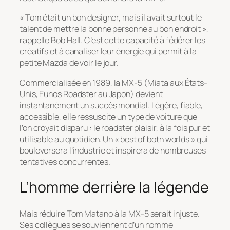
« Tom était un bon designer, mais il avait surtout le
talent de mettre la bonne personne au bon endroit »,
rappelle Bob Hall. C’est cette capacité à fédérer les
créatifs et à canaliser leur énergie qui permit à la
petite Mazda de voir le jour.
Commercialisée en 1989, la MX-5 (Miata aux États-
Unis, Eunos Roadster au Japon) devient
instantanément un succès mondial. Légère, fiable,
accessible, elle ressuscite un type de voiture que
l’on croyait disparu : le roadster plaisir, à la fois pur et
utilisable au quotidien. Un « best of both worlds » qui
bouleversera l’industrie et inspirera de nombreuses
tentatives concurrentes.
L’homme derrière la légende
Mais réduire Tom Matano à la MX-5 serait injuste.
Ses collègues se souviennent d’un homme