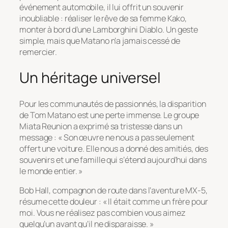
événement automobile, il lui offrit un souvenir
inoubliable : réaliser le rêve de sa femme Kako,
monter à bord d’une Lamborghini Diablo. Un geste
simple, mais que Matano n’a jamais cessé de
remercier.
Un héritage universel
Pour les communautés de passionnés, la disparition
de Tom Matano est une perte immense. Le groupe
Miata Reunion a exprimé sa tristesse dans un
message : « Son œuvre ne nous a pas seulement
offert une voiture. Elle nous a donné des amitiés, des
souvenirs et une famille qui s’étend aujourd’hui dans
le monde entier. »
Bob Hall, compagnon de route dans l’aventure MX-5,
résume cette douleur : « Il était comme un frère pour
moi. Vous ne réalisez pas combien vous aimez
quelqu’un avant qu’il ne disparaisse. »