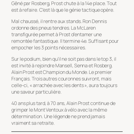
Gêné par Rosberg, Prost chute à la 14e place. Tout
est à refaire. C’est là que le génie tactique opère.
Mal chaussé, il rentre aux stands. Ron Dennis
ordonne des pneus tendres. La McLaren
transfigurée permet à Prost d’entamer une
remontée fantastique. Il termine 4e. Suffisant pour
empocher les 3 points nécessaires.
Sur le podium, bien qu’il ne soit pas dans le top 3, il
est invité à rejoindre Mansell, Senna et Rosberg.
Alain Prost est Champion du Monde. Le premier
Français. Trois autres couronnes suivront, mais
celle-ci, « arrachée avec les dents », aura toujours
une saveur particulière.
40 ans plus tard, à 70 ans, Alain Prost continue de
grimper le Mont Ventoux à vélo avec la même
détermination. Une légende ne prend jamais
vraiment sa retraite.