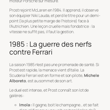
moteur Porsche sur mesure.
Prost rejoint McLaren en 1984. Il apprend, il observe
son équipier Niki Lauda, et perd le titre pour un demi-
point (la plus petite marge de l’histoire) face à
l’Autrichien. Une leçon cruelle mais fondatrice : la
vitesse ne suffit pas, il faut la gestion.
1985 : La guerre des nerfs
contre Ferrari
La saison 1985 n’est pas une promenade de santé. Si
Prost est rapide, la menace vient d’Italie. La
Scuderia Ferrari est en forme et son pilote,
Michele
Alboreto
, est au sommet de son art.
Le duel est intense, et Prost connaît son lot de
galères :
Imola :
Il gagne, boit le champagne… et se fait