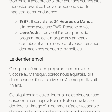
trop forte. Il accepte de piloter pour des écuries plus
modestes avant de trouver un second souffle
magistral dans l’endurance.
1997 :
Il survole les
24 Heures du Mans
et
s’impose avec une TWR-Porsche privée.
L’ère Audi :
Il devient l’un des piliers du
programme de la marque aux anneaux,
contribuant à faire des prototypes allemands
des machines de guerre invincibles.
Le dernier envol
C’est précisément en préparant une nouvelle
victoire au Mans qu’Alboreto nous a quittés, lors
d’une séance d’essais privés en Allemagne. Il avait
44 ans.
Celui qui portait les couleurs jaune et bleue sur son
casque en hommage à Ronnie Peterson a laissé
derrière lui l’image d’un homme « d’acier », capable
de passer de la fureur des circuits à la douceur d’un