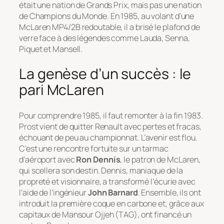
était une nation de Grands Prix, mais pas une nation
de Champions du Monde. En 1985, au volant d’une
McLaren MP4/2B redoutable, il a brisé le plafond de
verre face à des légendes comme Lauda, Senna,
Piquet et Mansell.
La genèse d’un succès : le
pari McLaren
Pour comprendre 1985, il faut remonter à la fin 1983.
Prost vient de quitter Renault avec pertes et fracas,
échouant de peu au championnat. L’avenir est flou.
C’est une rencontre fortuite sur un tarmac
d’aéroport avec
Ron Dennis
, le patron de McLaren,
qui scellera son destin. Dennis, maniaque de la
propreté et visionnaire, a transformé l’écurie avec
l’aide de l’ingénieur
John Barnard
. Ensemble, ils ont
introduit la première coque en carbone et, grâce aux
capitaux de Mansour Ojjeh (TAG), ont financé un