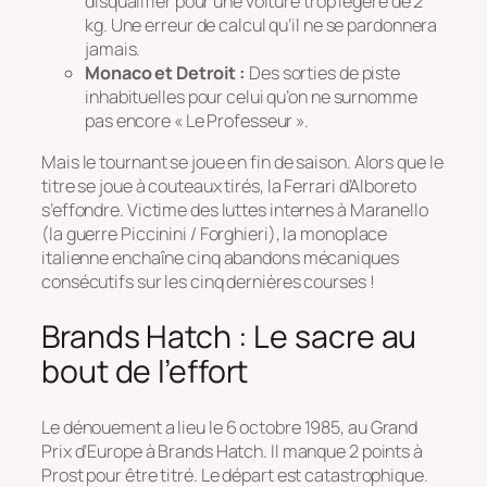
disqualifier pour une voiture trop légère de 2
kg. Une erreur de calcul qu’il ne se pardonnera
jamais.
Monaco et Detroit :
Des sorties de piste
inhabituelles pour celui qu’on ne surnomme
pas encore « Le Professeur ».
Mais le tournant se joue en fin de saison. Alors que le
titre se joue à couteaux tirés, la Ferrari d’Alboreto
s’effondre. Victime des luttes internes à Maranello
(la guerre Piccinini / Forghieri), la monoplace
italienne enchaîne cinq abandons mécaniques
consécutifs sur les cinq dernières courses !
Brands Hatch : Le sacre au
bout de l’effort
Le dénouement a lieu le 6 octobre 1985, au Grand
Prix d’Europe à Brands Hatch. Il manque 2 points à
Prost pour être titré. Le départ est catastrophique.