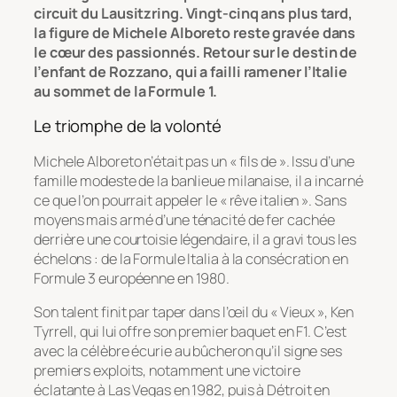
circuit du Lausitzring. Vingt-cinq ans plus tard,
la figure de Michele Alboreto reste gravée dans
le cœur des passionnés. Retour sur le destin de
l’enfant de Rozzano, qui a failli ramener l’Italie
au sommet de la Formule 1.
Le triomphe de la volonté
Michele Alboreto n’était pas un « fils de ». Issu d’une
famille modeste de la banlieue milanaise, il a incarné
ce que l’on pourrait appeler le « rêve italien ». Sans
moyens mais armé d’une ténacité de fer cachée
derrière une courtoisie légendaire, il a gravi tous les
échelons : de la Formule Italia à la consécration en
Formule 3 européenne en 1980.
Son talent finit par taper dans l’œil du « Vieux », Ken
Tyrrell, qui lui offre son premier baquet en F1. C’est
avec la célèbre écurie au bûcheron qu’il signe ses
premiers exploits, notamment une victoire
éclatante à Las Vegas en 1982, puis à Détroit en