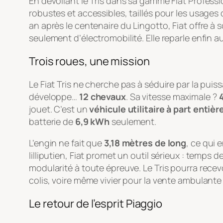
En dévoilant le Tris dans sa gamme Fiat Profession
robustes et accessibles, taillés pour les usages 
an après le centenaire du Lingotto, Fiat offre à 
seulement d’électromobilité. Elle reparle enfin a
Trois roues, une mission
Le Fiat Tris ne cherche pas à séduire par la pui
développe…
12 chevaux
. Sa vitesse maximale ?
jouet. C’est un
véhicule utilitaire à part entièr
batterie de
6,9 kWh
seulement.
L’engin ne fait que
3,18 mètres de long
, ce qui 
lilliputien, Fiat promet un outil sérieux : temp
modularité à toute épreuve. Le Tris pourra recevo
colis, voire même vivier pour la vente ambulante
Le retour de l’esprit Piaggio