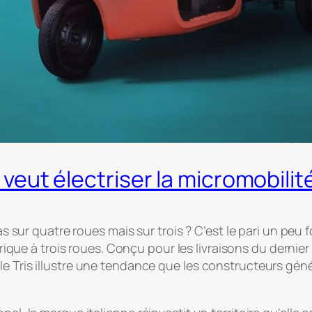
i veut électriser la micromobilit
 pas sur quatre roues mais sur trois ? C’est le pari un p
ctrique à trois roues. Conçu pour les livraisons du dernie
le Tris illustre une tendance que les constructeurs gé