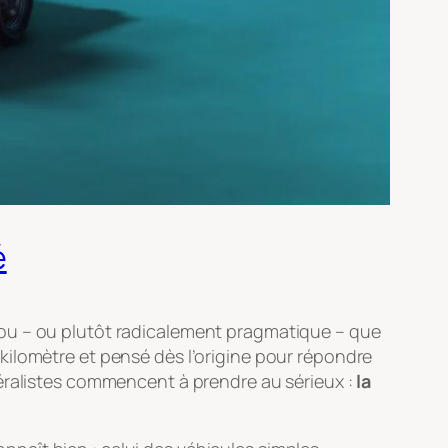
é
eu fou – ou plutôt radicalement pragmatique – que
r kilomètre et pensé dès l’origine pour répondre
néralistes commencent à prendre au sérieux :
la