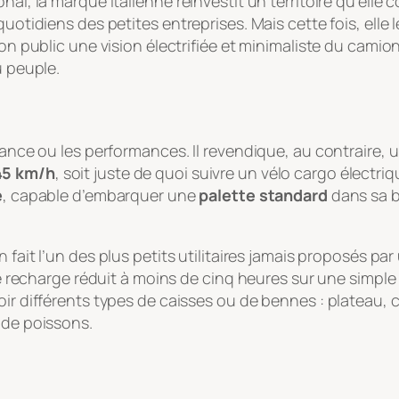
al, la marque italienne réinvestit un territoire qu’elle c
quotidiens des petites entreprises. Mais cette fois, elle 
son public une vision électrifiée et minimaliste du camion
u peuple.
ssance ou les performances. Il revendique, au contraire
45 km/h
, soit juste de quoi suivre un vélo cargo électri
e
, capable d’embarquer une
palette standard
dans sa b
en fait l’un des plus petits utilitaires jamais proposés p
s de recharge réduit à moins de cinq heures sur une simpl
ir différents types de caisses ou de bennes : plateau, c
 de poissons.