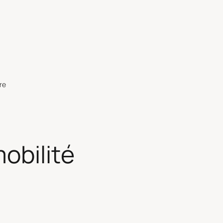
re
obilité