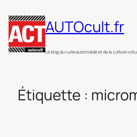
Aller
au
AUTOcult.fr
contenu
Le blog du culte automobile et de la culture voitu
Étiquette :
microm