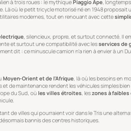
lien à trois roues : le mythique
Piaggio Ape
, longtemp
pe. Là où le petit tricycle motorisé né en 1948 proposai
 utilitaires modernes, tout en renouant avec cette
simpli
lectrique
, silencieux, propre, et surtout connecté. 
ente et surtout une compatibilité avec les
services de 
rement dit : ce minuscule camion n’a rien à envier à un 
du
Moyen-Orient et de l’Afrique
, là où les besoins en m
s et de maintenance rendent les véhicules simples bien
urope du Sud, où
les villes étroites
, les
zones à faibles
hicule.
t de villes qui pourraient voir dans le Tris une alternati
t désormais bannis des centres historiques.