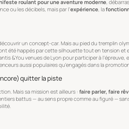
nifeste roulant pour une aventure moderne
, débarras
nce ou les décibels, mais par l’
expérience
, la
fonctionn
 découvrir un concept-car. Mais au pied du tremplin oly
nt été happés par cette silhouette tout en tension et e
tis &You venues de Lyon pour participer à l’épreuve, e
luenceurs aussi populaires qu’engagés dans la promotion
ncore) quitter la piste
ion. Mais sa mission est ailleurs :
faire parler, faire rêv
entiers battus — au sens propre comme au figuré — sans
lité.