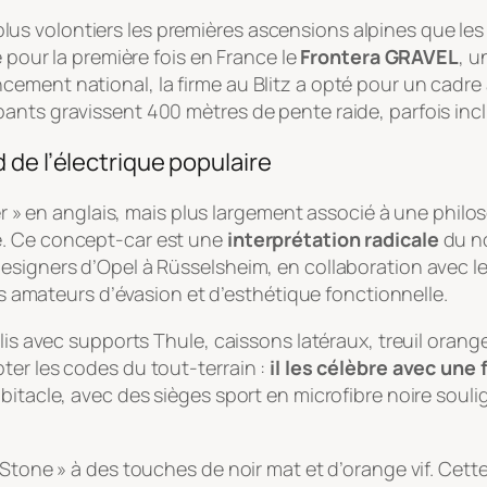
s volontiers les premières ascensions alpines que les
é pour la première fois en France le
Frontera GRAVEL
, u
ement national, la firme au Blitz a opté pour un cadre 
ants gravissent 400 mètres de pente raide, parfois incl
de l’électrique populaire
ier » en anglais, mais plus largement associé à une phil
e. Ce concept-car est une
interprétation radicale
du no
esigners d’Opel à Rüsselsheim, en collaboration avec l
les amateurs d’évasion et d’esthétique fonctionnelle.
lis avec supports Thule, caissons latéraux, treuil orange
ter les codes du tout-terrain :
il les célèbre avec une
abitacle, avec des sièges sport en microfibre noire so
 Stone » à des touches de noir mat et d’orange vif. Cett