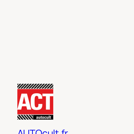
AUTOcult.fr