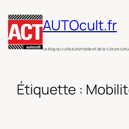
Aller
au
AUTOcult.fr
contenu
Le blog du culte automobile et de la culture voitu
Étiquette :
Mobili