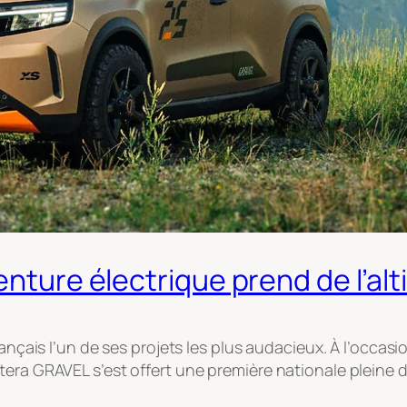
enture électrique prend de l’al
rançais l’un de ses projets les plus audacieux. À l’occa
tera GRAVEL s’est offert une première nationale pleine 