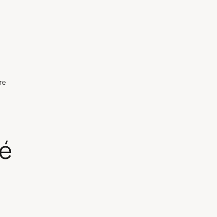
re
té