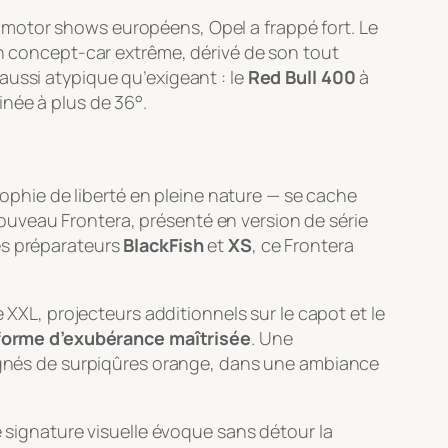
 motor shows européens, Opel a frappé fort. Le
n concept-car extrême, dérivé de son tout
aussi atypique qu’exigeant : le
Red Bull 400
à
inée à plus de 36°.
osophie de liberté en pleine nature — se cache
uveau Frontera, présenté en version de série
es préparateurs
BlackFish
et
XS
, ce Frontera
 XXL, projecteurs additionnels sur le capot et le
 forme d’exubérance maîtrisée
. Une
ulignés de surpiqûres orange, dans une ambiance
e signature visuelle évoque sans détour la