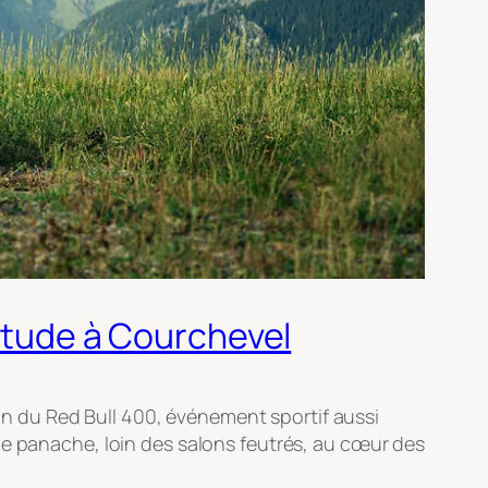
titude à Courchevel
sion du Red Bull 400, événement sportif aussi
de panache, loin des salons feutrés, au cœur des