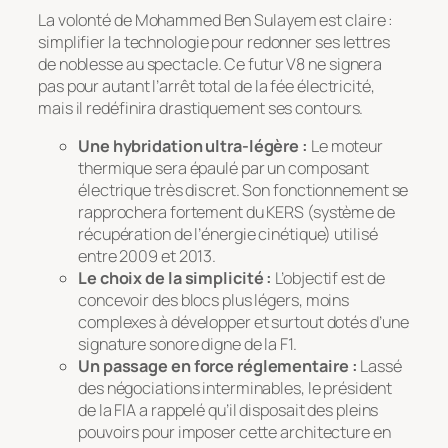
La volonté de Mohammed Ben Sulayem est claire :
simplifier la technologie pour redonner ses lettres
de noblesse au spectacle. Ce futur V8 ne signera
pas pour autant l’arrêt total de la fée électricité,
mais il redéfinira drastiquement ses contours.
Une hybridation ultra-légère :
Le moteur
thermique sera épaulé par un composant
électrique très discret. Son fonctionnement se
rapprochera fortement du KERS (système de
récupération de l’énergie cinétique) utilisé
entre 2009 et 2013.
Le choix de la simplicité :
L’objectif est de
concevoir des blocs plus légers, moins
complexes à développer et surtout dotés d’une
signature sonore digne de la F1.
Un passage en force réglementaire :
Lassé
des négociations interminables, le président
de la FIA a rappelé qu’il disposait des pleins
pouvoirs pour imposer cette architecture en