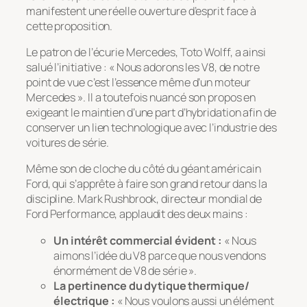
manifestent une réelle ouverture d’esprit face à
cette proposition.
Le patron de l’écurie Mercedes, Toto Wolff, a ainsi
salué l’initiative : « Nous adorons les V8, de notre
point de vue c’est l’essence même d’un moteur
Mercedes ». Il a toutefois nuancé son propos en
exigeant le maintien d’une part d’hybridation afin de
conserver un lien technologique avec l’industrie des
voitures de série.
Même son de cloche du côté du géant américain
Ford, qui s’apprête à faire son grand retour dans la
discipline. Mark Rushbrook, directeur mondial de
Ford Performance, applaudit des deux mains :
Un intérêt commercial évident :
« Nous
aimons l’idée du V8 parce que nous vendons
énormément de V8 de série ».
La pertinence du dytique thermique/
électrique :
« Nous voulons aussi un élément