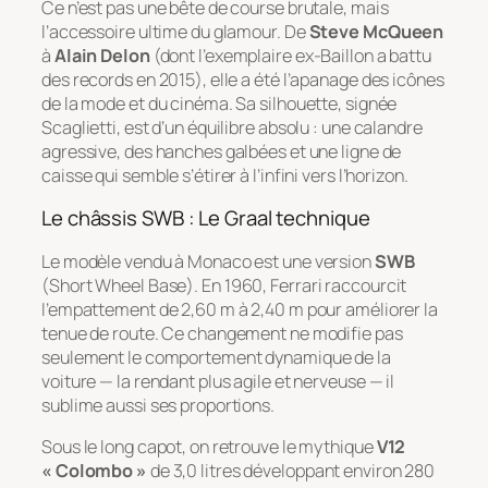
Ce n’est pas une bête de course brutale, mais
l’accessoire ultime du glamour. De
Steve McQueen
à
Alain Delon
(dont l’exemplaire ex-Baillon a battu
des records en 2015), elle a été l’apanage des icônes
de la mode et du cinéma. Sa silhouette, signée
Scaglietti, est d’un équilibre absolu : une calandre
agressive, des hanches galbées et une ligne de
caisse qui semble s’étirer à l’infini vers l’horizon.
Le châssis SWB : Le Graal technique
Le modèle vendu à Monaco est une version
SWB
(
Short Wheel Base
). En 1960, Ferrari raccourcit
l’empattement de 2,60 m à 2,40 m pour améliorer la
tenue de route. Ce changement ne modifie pas
seulement le comportement dynamique de la
voiture — la rendant plus agile et nerveuse — il
sublime aussi ses proportions.
Sous le long capot, on retrouve le mythique
V12
« Colombo »
de 3,0 litres développant environ 280