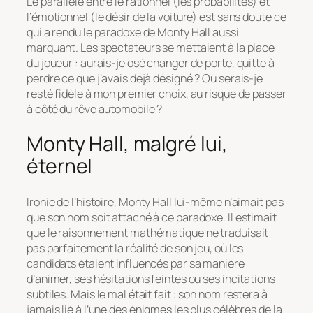
Le parallèle entre le rationnel (les probabilités) et
l’émotionnel (le désir de la voiture) est sans doute ce
qui a rendu le paradoxe de Monty Hall aussi
marquant. Les spectateurs se mettaient à la place
du joueur : aurais-je osé changer de porte, quitte à
perdre ce que j’avais déjà désigné ? Ou serais-je
resté fidèle à mon premier choix, au risque de passer
à côté du rêve automobile ?
Monty Hall, malgré lui,
éternel
Ironie de l’histoire, Monty Hall lui-même n’aimait pas
que son nom soit attaché à ce paradoxe. Il estimait
que le raisonnement mathématique ne traduisait
pas parfaitement la réalité de son jeu, où les
candidats étaient influencés par sa manière
d’animer, ses hésitations feintes ou ses incitations
subtiles. Mais le mal était fait : son nom restera à
jamais lié à l’une des énigmes les plus célèbres de la