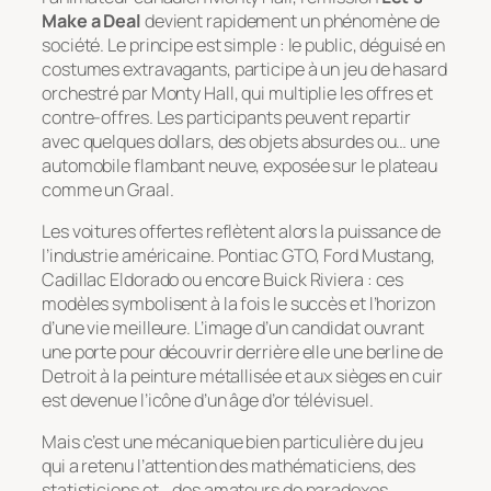
Make a Deal
devient rapidement un phénomène de
société. Le principe est simple : le public, déguisé en
costumes extravagants, participe à un jeu de hasard
orchestré par Monty Hall, qui multiplie les offres et
contre-offres. Les participants peuvent repartir
avec quelques dollars, des objets absurdes ou… une
automobile flambant neuve, exposée sur le plateau
comme un Graal.
Les voitures offertes reflètent alors la puissance de
l’industrie américaine. Pontiac GTO, Ford Mustang,
Cadillac Eldorado ou encore Buick Riviera : ces
modèles symbolisent à la fois le succès et l’horizon
d’une vie meilleure. L’image d’un candidat ouvrant
une porte pour découvrir derrière elle une berline de
Detroit à la peinture métallisée et aux sièges en cuir
est devenue l’icône d’un âge d’or télévisuel.
Mais c’est une mécanique bien particulière du jeu
qui a retenu l’attention des mathématiciens, des
statisticiens et… des amateurs de paradoxes.