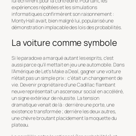
lui écrivirent pour la contredire. Pourtant, les
expériences répétées et les simulations
informatiques confirmèrent son raisonnement :
Monty Hall avait, bien malgré lui, popularisé une
démonstration implacable des lois des probabilités.
La voiture comme symbole
Si le paradoxe a marqué autant les esprits, c’est
aussi parce qu’il mettait en jeu une automobile. Dans
l’Amérique de
Let’s Make a Deal
, gagner une voiture
n’était pas un simple prix : c’était un changement de
vie. Devenir propriétaire d’une Cadillac flambant
neuve représentait un ascenseur social en accéléré,
un signe extérieur de réussite. La tension
dramatique venait de là : derrière une porte, une
existence transformée ; derrière les deux autres,
une chèvre broutant placidement la moquette du
plateau.