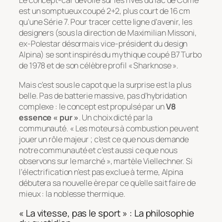
Le concept-car dévoilé sur les rives du lac de Côme
est un somptueux coupé 2+2, plus court de 16 cm
qu’une Série 7. Pour tracer cette ligne d’avenir, les
designers (sous la direction de Maximilian Missoni,
ex-Polestar désormais vice-président du design
Alpina) se sont inspirés du mythique coupé B7 Turbo
de 1978 et de son célèbre profil « Sharknose ».
Mais c’est sous le capot que la surprise est la plus
belle. Pas de batterie massive, pas d’hybridation
complexe : le concept est propulsé par un
V8
essence « pur »
. Un choix dicté par la
communauté. «
Les moteurs à combustion peuvent
jouer un rôle majeur ; c’est ce que nous demande
notre communauté et c’est aussi ce que nous
observons sur le marché
», martèle Viellechner. Si
l’électrification n’est pas exclue à terme, Alpina
débutera sa nouvelle ère par ce qu’elle sait faire de
mieux : la noblesse thermique.
« La vitesse, pas le sport » : La philosophie