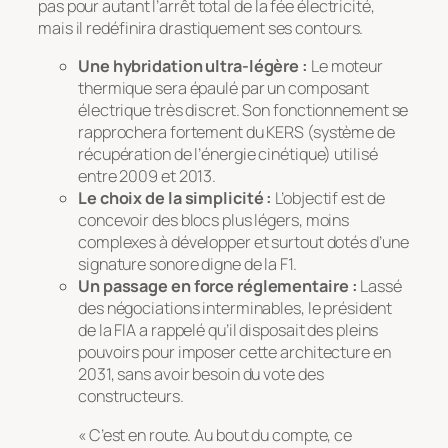
pas pour autant l’arrêt total de la fée électricité,
mais il redéfinira drastiquement ses contours.
Une hybridation ultra-légère :
Le moteur
thermique sera épaulé par un composant
électrique très discret. Son fonctionnement se
rapprochera fortement du KERS (système de
récupération de l’énergie cinétique) utilisé
entre 2009 et 2013.
Le choix de la simplicité :
L’objectif est de
concevoir des blocs plus légers, moins
complexes à développer et surtout dotés d’une
signature sonore digne de la F1.
Un passage en force réglementaire :
Lassé
des négociations interminables, le président
de la FIA a rappelé qu’il disposait des pleins
pouvoirs pour imposer cette architecture en
2031, sans avoir besoin du vote des
constructeurs.
« C’est en route. Au bout du compte, ce