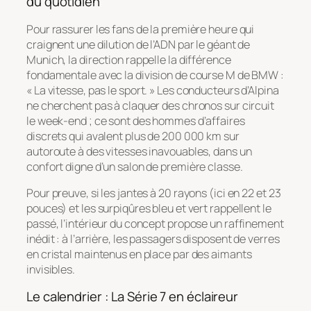
du quotidien
Pour rassurer les fans de la première heure qui
craignent une dilution de l’ADN par le géant de
Munich, la direction rappelle la différence
fondamentale avec la division de course M de BMW :
«
La vitesse, pas le sport
. » Les conducteurs d’Alpina
ne cherchent pas à claquer des chronos sur circuit
le week-end ; ce sont des hommes d’affaires
discrets qui avalent plus de 200 000 km sur
autoroute à des vitesses inavouables, dans un
confort digne d’un salon de première classe.
Pour preuve, si les jantes à 20 rayons (ici en 22 et 23
pouces) et les surpiqûres bleu et vert rappellent le
passé, l’intérieur du concept propose un raffinement
inédit : à l’arrière, les passagers disposent de verres
en cristal maintenus en place par des aimants
invisibles.
Le calendrier : La Série 7 en éclaireur