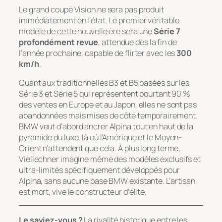
Le grand coupé
Vision
ne sera pas produit
immédiatement en l’état. Le premier véritable
modèle de cette nouvelle ère sera une
Série 7
profondément revue
, attendue dès la fin de
l’année prochaine, capable de flirter avec les
300
km/h
.
Quant aux traditionnelles B3 et B5 basées sur les
Série 3 et Série 5 qui représentent pourtant 90 %
des ventes en Europe et au Japon, elles ne sont pas
abandonnées mais mises de côté temporairement.
BMW veut d’abord ancrer Alpina tout en haut de la
pyramide du luxe, là où l’Amérique et le Moyen-
Orient n’attendent que cela. À plus long terme,
Viellechner imagine même des modèles exclusifs et
ultra-limités spécifiquement développés pour
Alpina, sans aucune base BMW existante. L’artisan
est mort, vive le constructeur d’élite.
Le saviez-vous ?
La rivalité historique entre les