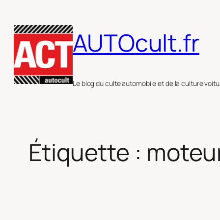
Aller
au
AUTOcult.fr
contenu
Le blog du culte automobile et de la culture voitu
Étiquette :
moteur