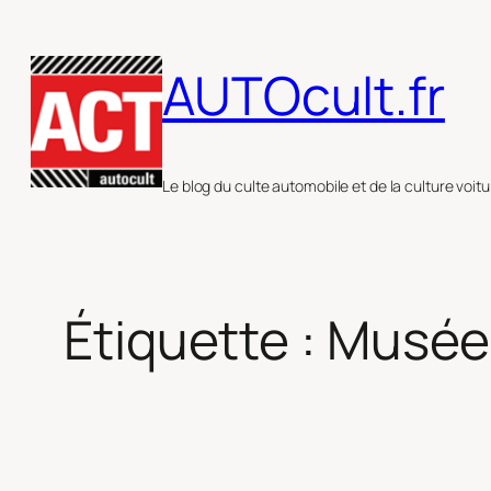
Aller
au
AUTOcult.fr
contenu
Le blog du culte automobile et de la culture voitu
Étiquette :
Musée 