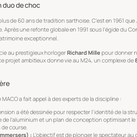
n duo de choc
 plus de 60 ans de tradition sarthoise
. C’est en 1961 que
e
. Après une refonte globale en 1991 sous l’égide du Co
 patrimoine exceptionnel
.
ocie au prestigieux horloger
Richard Mille
pour donner n
e, ce projet ambitieux donne vie au M24, un complexe de
ière
 MACO a fait appel à des experts de la discipline
:
ension a été dessinée pour respecter l’identité de la st
 de l’aluminium et un plan de conception optimisant le f
 de course.
Immersers
) :
L’objectif est de plonger le spectateur au 