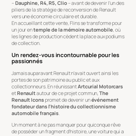
–
Dauphine, R4, R5, Clio
– avant de devenir l’un des
piliers de la stratégie de reconversion de Renault
vers une économie circulaire et durable.
En accueillant cette vente, Flins se transforme pour
un jour en
temple de la mémoire automobile
, où
les lignes de production cèdent la place aux podiums
de collection.
Un rendez-vous incontournable pour les
passionnés
Jamais auparavant Renault n’avait ouvert ainsi les
portes de son patrimoine au public et aux
collectionneurs. En réunissant
Artcurial Motorcars
et
Renault
autour de ce projet commun,
The
Renault Icons
promet de devenir un
événement
fondateur dans l’histoire du collectionnisme
automobile français
.
Un moment à ne pas manquer pour quiconque rêve
de posséder un fragment d’histoire, une voiture qui a