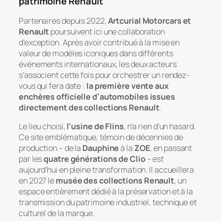
patrimoine Renault
Partenaires depuis 2022,
Artcurial Motorcars et
Renault
poursuivent ici une collaboration
d’exception. Après avoir contribué à la mise en
valeur de modèles iconiques dans différents
événements internationaux, les deux acteurs
s’associent cette fois pour orchestrer un rendez-
vous qui fera date :
la première vente aux
enchères officielle d’automobiles issues
directement des collections Renault
.
Le lieu choisi,
l’usine de Flins
, n’a rien d’un hasard.
Ce site emblématique, témoin de décennies de
production – de la
Dauphine
à la
ZOE
, en passant
par les
quatre générations de Clio
– est
aujourd’hui en pleine transformation. Il accueillera
en 2027 le
musée des collections Renault
, un
espace entièrement dédié à la préservation et à la
transmission du patrimoine industriel, technique et
culturel de la marque.