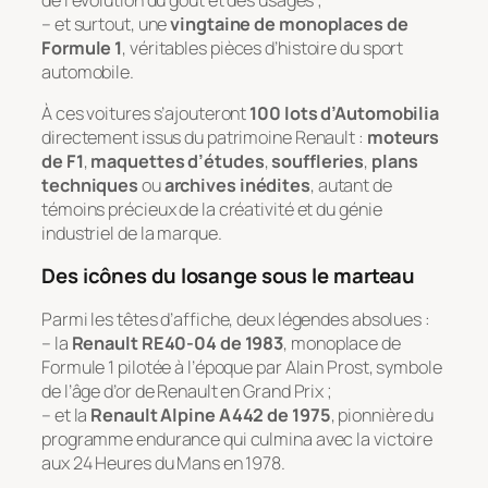
– et surtout, une
vingtaine de monoplaces de
Formule 1
, véritables pièces d’histoire du sport
automobile.
À ces voitures s’ajouteront
100 lots d’Automobilia
directement issus du patrimoine Renault :
moteurs
de F1
,
maquettes d’études
,
souffleries
,
plans
techniques
ou
archives inédites
, autant de
témoins précieux de la créativité et du génie
industriel de la marque.
Des icônes du losange sous le marteau
Parmi les têtes d’affiche, deux légendes absolues :
– la
Renault RE40-04 de 1983
, monoplace de
Formule 1 pilotée à l’époque par Alain Prost, symbole
de l’âge d’or de Renault en Grand Prix ;
– et la
Renault Alpine A442 de 1975
, pionnière du
programme endurance qui culmina avec la victoire
aux 24 Heures du Mans en 1978.