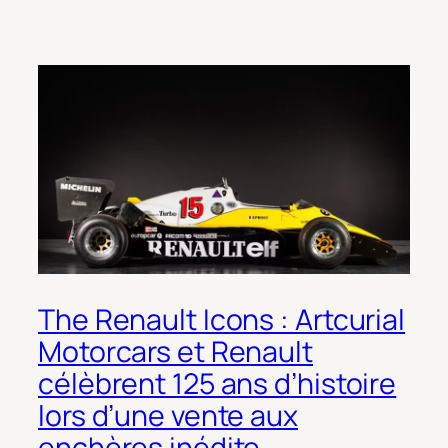
The Renault Icons : Artcurial
Motorcars et Renault
célèbrent 125 ans d’histoire
lors d’une vente aux
enchères inédite