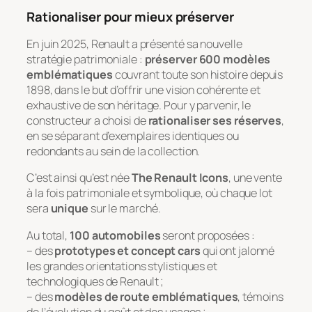
Rationaliser pour mieux préserver
En juin 2025, Renault a présenté sa nouvelle
stratégie patrimoniale :
préserver 600 modèles
emblématiques
couvrant toute son histoire depuis
1898, dans le but d’offrir une vision cohérente et
exhaustive de son héritage. Pour y parvenir, le
constructeur a choisi de
rationaliser ses réserves
,
en se séparant d’exemplaires identiques ou
redondants au sein de la collection.
C’est ainsi qu’est née
The Renault Icons
, une vente
à la fois patrimoniale et symbolique, où chaque lot
sera
unique
sur le marché.
Au total,
100 automobiles
seront proposées :
– des
prototypes et concept cars
qui ont jalonné
les grandes orientations stylistiques et
technologiques de Renault ;
– des
modèles de route emblématiques
, témoins
de l’évolution du goût et des usages ;