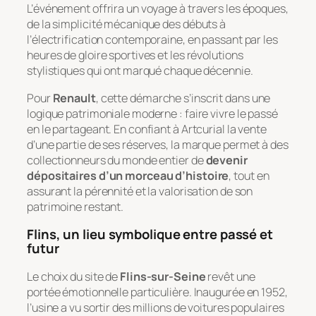
L’événement offrira un voyage à travers les époques,
de la simplicité mécanique des débuts à
l’électrification contemporaine, en passant par les
heures de gloire sportives et les révolutions
stylistiques qui ont marqué chaque décennie.
Pour
Renault
, cette démarche s’inscrit dans une
logique patrimoniale moderne : faire vivre le passé
en le partageant. En confiant à Artcurial la vente
d’une partie de ses réserves, la marque permet à des
collectionneurs du monde entier de
devenir
dépositaires d’un morceau d’histoire
, tout en
assurant la pérennité et la valorisation de son
patrimoine restant.
Flins, un lieu symbolique entre passé et
futur
Le choix du site de
Flins-sur-Seine
revêt une
portée émotionnelle particulière. Inaugurée en 1952,
l’usine a vu sortir des millions de voitures populaires