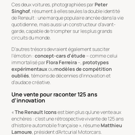
Ces deux voitures, photographiées par
Peter
Singhof
, résument à elles seules la double identité
de Renault : une marque populaire ancrée dans la vie
quotidienne, mais aussi un constructeur d’avant-
garde, capable de triompher sur les plus grands
circuits du monde.
D’autres trésors devraient également susciter
l’émotion :
concept-cars d’étude
– comme celui
immortalisé par
Flora Ferreira
–,
prototypes
expérimentaux
ou
modèles de compétition
oubliés
, témoins de décennies d’innovation et
d’audace créative.
Une vente pour raconter 125 ans
d’innovation
«
The Renault Icons
est bien plus qu’une vente aux
enchères : c’est une rétrospective vivante de 125 ans
d’histoire automobile française », résume
Matthieu
Lamoure
, président d’Artcurial Motorcars.