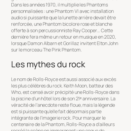
Dans les années 1970, il multiplie les Phantoms
personnalisées : une Phantom VI avec installation
audio si puissante que la lunette arrière devait être
renforcée, une Phantom bicolore rose et blanche
offerte à son percussionniste Ray Cooper… Cette
dernière fera même un retour en musique en 2020,
lorsque Damon Albarn et Gorillaz invitent Elton John
sur le morceau
The Pink Phantom
.
Les mythes du rock
Le nom de Rolls-Royce est aussi associé aux excès
les plus célèbres du rock. Keith Moon, batteur des
Who, est censé avoir précipité une Rolls-Royce dans
la piscine d’un hôtel lors de son 21ᵉ anniversaire. La
véracité de l’anecdote reste floue, mais la légende
est si puissante qu’elle fait désormais partie
intégrante de l’imagerie rock. Pour marquer le
centenaire de la Phantom, Rolls-Royce a d’ailleurs
recréé la scène en immergeant une coque de