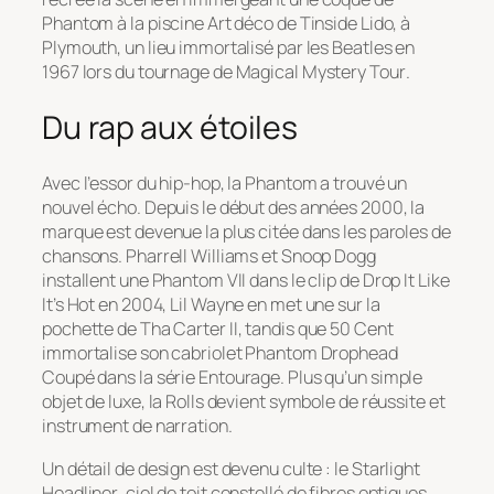
Phantom à la piscine Art déco de Tinside Lido, à
Plymouth, un lieu immortalisé par les Beatles en
1967 lors du tournage de
Magical Mystery Tour
.
Du rap aux étoiles
Avec l’essor du hip-hop, la Phantom a trouvé un
nouvel écho. Depuis le début des années 2000, la
marque est devenue la plus citée dans les paroles de
chansons. Pharrell Williams et Snoop Dogg
installent une Phantom VII dans le clip de
Drop It Like
It’s Hot
en 2004, Lil Wayne en met une sur la
pochette de
Tha Carter II
, tandis que 50 Cent
immortalise son cabriolet Phantom Drophead
Coupé dans la série
Entourage
. Plus qu’un simple
objet de luxe, la Rolls devient symbole de réussite et
instrument de narration.
Un détail de design est devenu culte : le
Starlight
Headliner
, ciel de toit constellé de fibres optiques,