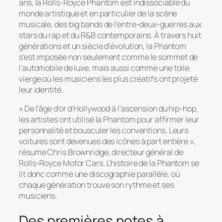
ans, la Rolls-Royce Phantom est indissociable du
monde artistique et en particulier de la scène
musicale, des big bands de l’entre-deux-guerres aux
stars du rap et du R&B contemporains. À travers huit
générations et un siècle d’évolution, la Phantom
s’est imposée non seulement comme le sommet de
l’automobile de luxe, mais aussi comme une toile
vierge où les musiciens les plus créatifs ont projeté
leur identité.
« De l’âge d’or d’Hollywood à l’ascension du hip-hop,
les artistes ont utilisé la Phantom pour affirmer leur
personnalité et bousculer les conventions. Leurs
voitures sont devenues des icônes à part entière »,
résume Chris Brownridge, directeur général de
Rolls-Royce Motor Cars. L’histoire de la Phantom se
lit donc comme une discographie parallèle, où
chaque génération trouve son rythme et ses
musiciens.
Des premières notes à