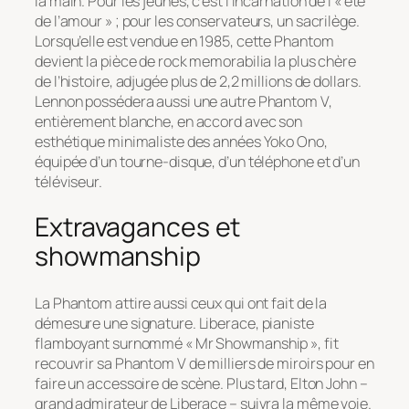
la main. Pour les jeunes, c’est l’incarnation de l’« été
de l’amour » ; pour les conservateurs, un sacrilège.
Lorsqu’elle est vendue en 1985, cette Phantom
devient la pièce de rock memorabilia la plus chère
de l’histoire, adjugée plus de 2,2 millions de dollars.
Lennon possédera aussi une autre Phantom V,
entièrement blanche, en accord avec son
esthétique minimaliste des années Yoko Ono,
équipée d’un tourne-disque, d’un téléphone et d’un
téléviseur.
Extravagances et
showmanship
La Phantom attire aussi ceux qui ont fait de la
démesure une signature. Liberace, pianiste
flamboyant surnommé « Mr Showmanship », fit
recouvrir sa Phantom V de milliers de miroirs pour en
faire un accessoire de scène. Plus tard, Elton John –
grand admirateur de Liberace – suivra la même voie.