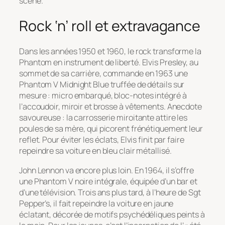
scène.
Rock ‘n’ roll et extravagance
Dans les années 1950 et 1960, le rock transforme la
Phantom en instrument de liberté. Elvis Presley, au
sommet de sa carrière, commande en 1963 une
Phantom V Midnight Blue truffée de détails sur
mesure : micro embarqué, bloc-notes intégré à
l’accoudoir, miroir et brosse à vêtements. Anecdote
savoureuse : la carrosserie miroitante attire les
poules de sa mère, qui picorent frénétiquement leur
reflet. Pour éviter les éclats, Elvis finit par faire
repeindre sa voiture en bleu clair métallisé.
John Lennon va encore plus loin. En 1964, il s’offre
une Phantom V noire intégrale, équipée d’un bar et
d’une télévision. Trois ans plus tard, à l’heure de
Sgt
Pepper’s
, il fait repeindre la voiture en jaune
éclatant, décorée de motifs psychédéliques peints à