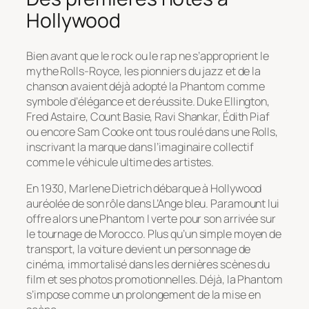
Hollywood
Bien avant que le rock ou le rap ne s’approprient le
mythe Rolls-Royce, les pionniers du jazz et de la
chanson avaient déjà adopté la Phantom comme
symbole d’élégance et de réussite. Duke Ellington,
Fred Astaire, Count Basie, Ravi Shankar, Édith Piaf
ou encore Sam Cooke ont tous roulé dans une Rolls,
inscrivant la marque dans l’imaginaire collectif
comme le véhicule ultime des artistes.
En 1930, Marlene Dietrich débarque à Hollywood
auréolée de son rôle dans
L’Ange bleu
. Paramount lui
offre alors une Phantom I verte pour son arrivée sur
le tournage de
Morocco
. Plus qu’un simple moyen de
transport, la voiture devient un personnage de
cinéma, immortalisé dans les dernières scènes du
film et ses photos promotionnelles. Déjà, la Phantom
s’impose comme un prolongement de la mise en