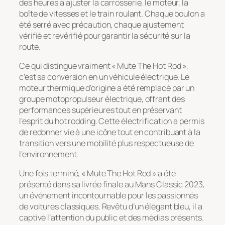
des heures à ajuster la carrosserie, le moteur, la
boîte de vitesses et le train roulant. Chaque boulon a
été serré avec précaution, chaque ajustement
vérifié et revérifié pour garantir la sécurité sur la
route.
Ce qui distingue vraiment « Mute The Hot Rod »,
c’est sa conversion en un véhicule électrique. Le
moteur thermique d’origine a été remplacé par un
groupe motopropulseur électrique, offrant des
performances supérieures tout en préservant
l’esprit du hot rodding. Cette électrification a permis
de redonner vie à une icône tout en contribuant à la
transition vers une mobilité plus respectueuse de
l’environnement.
Une fois terminé, « Mute The Hot Rod » a été
présenté dans sa livrée finale au Mans Classic 2023,
un événement incontournable pour les passionnés
de voitures classiques. Revêtu d’un élégant bleu, il a
captivé l’attention du public et des médias présents.