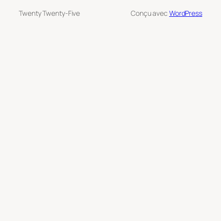
Twenty Twenty-Five
Conçu avec
WordPress