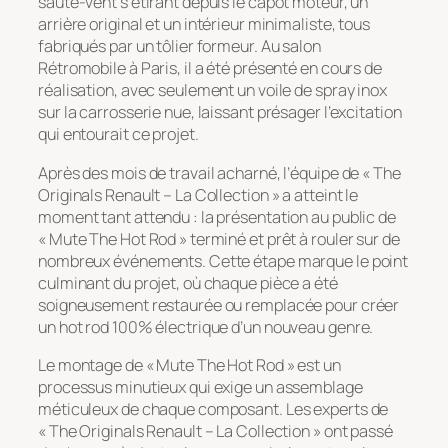
saute-vent s’étirant depuis le capot moteur, un
arrière original et un intérieur minimaliste, tous
fabriqués par un tôlier formeur. Au salon
Rétromobile à Paris, il a été présenté en cours de
réalisation, avec seulement un voile de spray inox
sur la carrosserie nue, laissant présager l’excitation
qui entourait ce projet.
Après des mois de travail acharné, l’équipe de « The
Originals Renault – La Collection » a atteint le
moment tant attendu : la présentation au public de
« Mute The Hot Rod » terminé et prêt à rouler sur de
nombreux événements. Cette étape marque le point
culminant du projet, où chaque pièce a été
soigneusement restaurée ou remplacée pour créer
un hot rod 100% électrique d’un nouveau genre.
Le montage de « Mute The Hot Rod » est un
processus minutieux qui exige un assemblage
méticuleux de chaque composant. Les experts de
« The Originals Renault – La Collection » ont passé