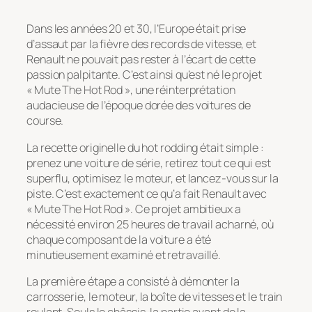
Dans les années 20 et 30, l’Europe était prise
d’assaut par la fièvre des records de vitesse, et
Renault ne pouvait pas rester à l’écart de cette
passion palpitante. C’est ainsi qu’est né le projet
« Mute The Hot Rod », une réinterprétation
audacieuse de l’époque dorée des voitures de
course.
La recette originelle du hot rodding était simple :
prenez une voiture de série, retirez tout ce qui est
superflu, optimisez le moteur, et lancez-vous sur la
piste. C’est exactement ce qu’a fait Renault avec
« Mute The Hot Rod ». Ce projet ambitieux a
nécessité environ 25 heures de travail acharné, où
chaque composant de la voiture a été
minutieusement examiné et retravaillé.
La première étape a consisté à démonter la
carrosserie, le moteur, la boîte de vitesses et le train
roulant. Seuls le châssis, la partie avant de la