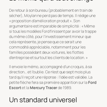
De retour à son bureau (probablement en train de
sécher), Moylan ne perd pas de temps. Il rédige une
« proposition d’amélioration produit ». Son
argumentaire est imparable de simplicité :
« Même
si tous les modèles Ford finissent par avoir la trappe
du même côté, pour l’investissement mineur que
cela représente, je pense que ce serait une
commodité appréciable, notamment pour les
familles possédant deux voitures, les flottes
d’entreprise et surtout les clients de location. »
Il envoie le mémo, accompagné d’un croquis, à sa
direction… et l’oublie. Ce n’est que sept mois plus
tard qu’il reçoit une réponse : l’idée est validée. La
petite flèche fera sa première apparition sur la
Ford
Escort
et la
Mercury Tracer
de 1989.
Un standard universel