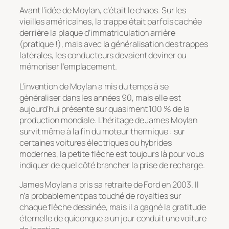
Avant l’idée de Moylan, c’était le chaos. Sur les
vieilles américaines, la trappe était parfois cachée
derrière la plaque d’immatriculation arrière
(pratique !), mais avec la généralisation des trappes
latérales, les conducteurs devaient deviner ou
mémoriser l’emplacement.
L’invention de Moylan a mis du temps à se
généraliser dans les années 90, mais elle est
aujourd’hui présente sur quasiment 100 % de la
production mondiale. L’héritage de James Moylan
survit même à la fin du moteur thermique : sur
certaines voitures électriques ou hybrides
modernes, la petite flèche est toujours là pour vous
indiquer de quel côté brancher la prise de recharge.
James Moylan a pris sa retraite de Ford en 2003. Il
n’a probablement pas touché de royalties sur
chaque flèche dessinée, mais il a gagné la gratitude
éternelle de quiconque a un jour conduit une voiture