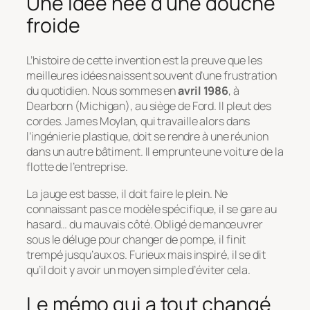
Une idée née d’une douche
froide
L’histoire de cette invention est la preuve que les
meilleures idées naissent souvent d’une frustration
du quotidien. Nous sommes en
avril 1986
, à
Dearborn (Michigan), au siège de Ford. Il pleut des
cordes. James Moylan, qui travaille alors dans
l’ingénierie plastique, doit se rendre à une réunion
dans un autre bâtiment. Il emprunte une voiture de la
flotte de l’entreprise.
La jauge est basse, il doit faire le plein. Ne
connaissant pas ce modèle spécifique, il se gare au
hasard… du mauvais côté. Obligé de manœuvrer
sous le déluge pour changer de pompe, il finit
trempé jusqu’aux os. Furieux mais inspiré, il se dit
qu’il doit y avoir un moyen simple d’éviter cela.
Le mémo qui a tout changé