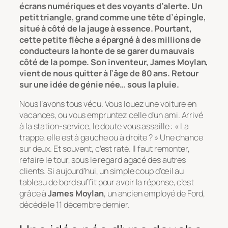
écrans numériques et des voyants d’alerte. Un
petit triangle, grand comme une tête d’épingle,
situé à côté de la jauge à essence. Pourtant,
cette petite flèche a épargné à des millions de
conducteurs la honte de se garer du mauvais
côté de la pompe. Son inventeur, James Moylan,
vient de nous quitter à l’âge de 80 ans. Retour
sur une idée de génie née… sous la pluie.
Nous l’avons tous vécu. Vous louez une voiture en
vacances, ou vous empruntez celle d’un ami. Arrivé
à la station-service, le doute vous assaille :
« La
trappe, elle est à gauche ou à droite ? »
Une chance
sur deux. Et souvent, c’est raté. Il faut remonter,
refaire le tour, sous le regard agacé des autres
clients. Si aujourd’hui, un simple coup d’œil au
tableau de bord suffit pour avoir la réponse, c’est
grâce à
James Moylan
, un ancien employé de Ford,
décédé le 11 décembre dernier.