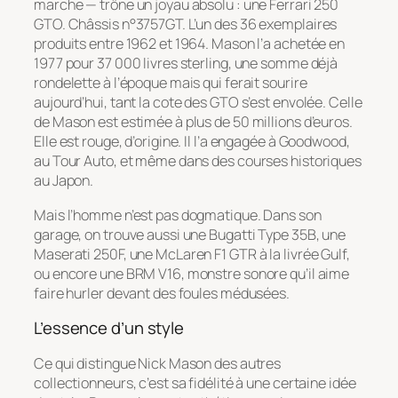
marche — trône un joyau absolu : une Ferrari 250
GTO. Châssis n°3757GT. L’un des 36 exemplaires
produits entre 1962 et 1964. Mason l’a achetée en
1977 pour 37 000 livres sterling, une somme déjà
rondelette à l’époque mais qui ferait sourire
aujourd’hui, tant la cote des GTO s’est envolée. Celle
de Mason est estimée à plus de 50 millions d’euros.
Elle est rouge, d’origine. Il l’a engagée à Goodwood,
au Tour Auto, et même dans des courses historiques
au Japon.
Mais l’homme n’est pas dogmatique. Dans son
garage, on trouve aussi une Bugatti Type 35B, une
Maserati 250F, une McLaren F1 GTR à la livrée Gulf,
ou encore une BRM V16, monstre sonore qu’il aime
faire hurler devant des foules médusées.
L’essence d’un style
Ce qui distingue Nick Mason des autres
collectionneurs, c’est sa fidélité à une certaine idée