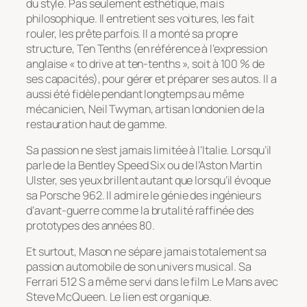
du style. Pas seulement esthétique, mais
philosophique. Il entretient ses voitures, les fait
rouler, les prête parfois. Il a monté sa propre
structure, Ten Tenths (en référence à l’expression
anglaise « to drive at ten-tenths », soit à 100 % de
ses capacités), pour gérer et préparer ses autos. Il a
aussi été fidèle pendant longtemps au même
mécanicien, Neil Twyman, artisan londonien de la
restauration haut de gamme.
Sa passion ne s’est jamais limitée à l’Italie. Lorsqu’il
parle de la Bentley Speed Six ou de l’Aston Martin
Ulster, ses yeux brillent autant que lorsqu’il évoque
sa Porsche 962. Il admire le génie des ingénieurs
d’avant-guerre comme la brutalité raffinée des
prototypes des années 80.
Et surtout, Mason ne sépare jamais totalement sa
passion automobile de son univers musical. Sa
Ferrari 512 S a même servi dans le film
Le Mans
avec
Steve McQueen. Le lien est organique.