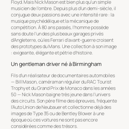
Floyd. Mais Nick Mason est bien plus qu’un simple
musicien de l’ombre. Depuis plus d’un demi-siècle, il
conjugue deux passions avec une intensité rare : la
musique psychédélique et la mécanique de
compétition. À 80 ans passés, l’homme possède
sans doute l’un des plus beaux garages privés
d’Angleterre, où les Ferrari d’avant-guerre croisent
des prototypes du Mans. Une collection à son image
: exigeante, élégante et pétrie d’histoire.
Un gentleman driver né à Birmingham
Fils d’un réalisateur de documentaires automobiles
— Bill Mason, caméraman régulier du RAC Tourist
Trophy et du Grand Prix de Monaco dans les années
50 — Nick Mason baigne très jeune dans l’univers
des circuits. Son père filme des épreuves, fréquente
l’Auto Union de Neubauer et collectionne déjà des
images de Type 35 ou de Bentley Blower à une
époque où ces voitures ne sont pas encore
considérées comme des trésors.