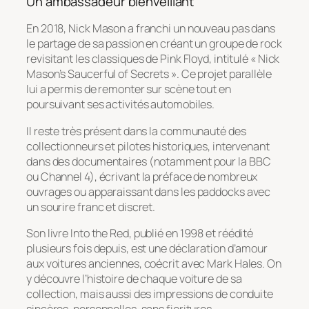
Un ambassadeur bienveillant
En 2018, Nick Mason a franchi un nouveau pas dans
le partage de sa passion en créant un groupe de rock
revisitant les classiques de Pink Floyd, intitulé « Nick
Mason’s Saucerful of Secrets ». Ce projet parallèle
lui a permis de remonter sur scène tout en
poursuivant ses activités automobiles.
Il reste très présent dans la communauté des
collectionneurs et pilotes historiques, intervenant
dans des documentaires (notamment pour la BBC
ou Channel 4), écrivant la préface de nombreux
ouvrages ou apparaissant dans les paddocks avec
un sourire franc et discret.
Son livre
Into the Red
, publié en 1998 et réédité
plusieurs fois depuis, est une déclaration d’amour
aux voitures anciennes, coécrit avec Mark Hales. On
y découvre l’histoire de chaque voiture de sa
collection, mais aussi des impressions de conduite
sincères, personnelles, sans fioritures.