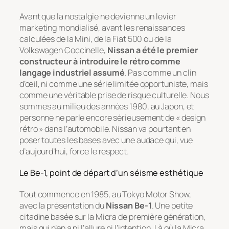
Avant que la nostalgie ne devienne un levier
marketing mondialisé, avant les renaissances
calculées de la Mini, de la Fiat 500 ou de la
Volkswagen Coccinelle,
Nissan a été le premier
constructeur à introduire le rétro comme
langage industriel assumé
. Pas comme un clin
d’œil, ni comme une série limitée opportuniste, mais
comme une véritable prise de risque culturelle. Nous
sommes au milieu des années 1980, au Japon, et
personne ne parle encore sérieusement de « design
rétro » dans l’automobile. Nissan va pourtant en
poser toutes les bases avec une audace qui, vue
d’aujourd’hui, force le respect.
Le Be-1, point de départ d’un séisme esthétique
Tout commence en 1985, au Tokyo Motor Show,
avec la présentation du
Nissan Be-1
. Une petite
citadine basée sur la Micra de première génération,
mais qui n’en a ni l’allure ni l’intention. Là où la Micra