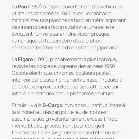
La
Pao
(1987) s’inspire ouvertement des véhicules
utilitaires des années 1940, avec un habitacle
minimaliste, une planche de bord en métal apparent,
des interrupteurs façon aviation et une sellerie
évoquant l’univers safari. Une vision presque
romantique de l’automobile d’exploration,
réinterprétée à l’échelle d’une citadine japonaise.
La
Figaro
(1991), probablement la plus iconique,
revisite les coupés européens des années 1950.
Capote électrique, chromes, couleurs pastel,
intérieur délicieusement anachronique. Produite à
20 000 exemplaires, elle aussi sera attribuée par
loterie. Le rétro devient un phénomène culturel.
Et puis il y a la
S-Cargo
, ovni absolu, petit utilitaire à
la silhouette… d’escargot. Le jeu de mots est
assumé, le design volontairement excessif. Trop,
même. Et c’est précisément pour cela qu’il
fonctionne. La S-Cargo n’essaie pas d’être belle au