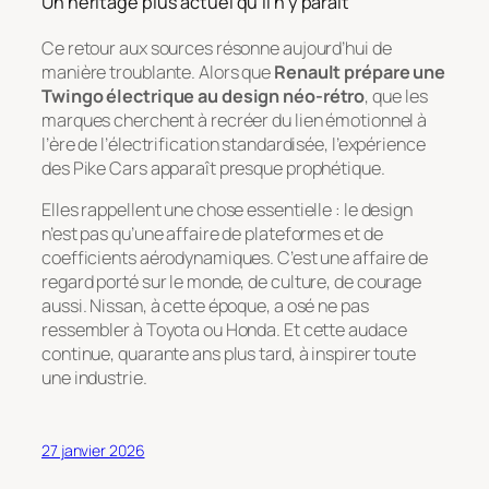
Un héritage plus actuel qu’il n’y paraît
Ce retour aux sources résonne aujourd’hui de
manière troublante. Alors que
Renault prépare une
Twingo électrique au design néo-rétro
, que les
marques cherchent à recréer du lien émotionnel à
l’ère de l’électrification standardisée, l’expérience
des Pike Cars apparaît presque prophétique.
Elles rappellent une chose essentielle : le design
n’est pas qu’une affaire de plateformes et de
coefficients aérodynamiques. C’est une affaire de
regard porté sur le monde, de culture, de courage
aussi. Nissan, à cette époque, a osé ne pas
ressembler à Toyota ou Honda. Et cette audace
continue, quarante ans plus tard, à inspirer toute
une industrie.
27 janvier 2026