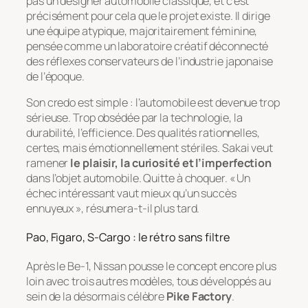
pas un designer automobile classique, et c’est
précisément pour cela que le projet existe. Il dirige
une équipe atypique, majoritairement féminine,
pensée comme un laboratoire créatif déconnecté
des réflexes conservateurs de l’industrie japonaise
de l’époque.
Son credo est simple : l’automobile est devenue trop
sérieuse. Trop obsédée par la technologie, la
durabilité, l’efficience. Des qualités rationnelles,
certes, mais émotionnellement stériles. Sakai veut
ramener
le plaisir, la curiosité et l’imperfection
dans l’objet automobile. Quitte à choquer. « Un
échec intéressant vaut mieux qu’un succès
ennuyeux », résumera-t-il plus tard.
Pao, Figaro, S-Cargo : le rétro sans filtre
Après le Be-1, Nissan pousse le concept encore plus
loin avec trois autres modèles, tous développés au
sein de la désormais célèbre
Pike Factory
.