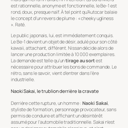
est rationnelle, anonyme et fonctionnelle, le Be-1 est
rond, doux, presque naïf. À tel point qu’Autocar balaie
le concept d’un revers de plume : « cheeky ugliness
». Raté.
Le public japonais, lui, est immédiatement conquis.
Le Be-1 devient un objet de désir, adulé pour son côté
kawaii
, attachant, différent. Nissan décide alors de
lancer une production limitée à 10 000 exemplaires.
La demande est telle qu’un
tirage au sort
est
nécessaire pour attribuer les bons de commande. Le
rétro, sans le savoir, vient d’entrer dans l’ère
industrielle.
Naoki Sakai, le trublion derrière la cravate
Derrière cette rupture, un homme :
Naoki Sakai
,
styliste de formation, personnage provocateur, sans
permis de conduire et affichant un désintérêt
assumé pour l’automobile traditionnelle. Sakai n’est