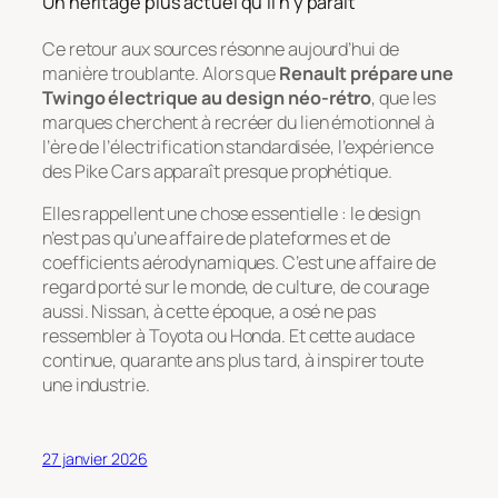
Un héritage plus actuel qu’il n’y paraît
Ce retour aux sources résonne aujourd’hui de
manière troublante. Alors que
Renault prépare une
Twingo électrique au design néo-rétro
, que les
marques cherchent à recréer du lien émotionnel à
l’ère de l’électrification standardisée, l’expérience
des Pike Cars apparaît presque prophétique.
Elles rappellent une chose essentielle : le design
n’est pas qu’une affaire de plateformes et de
coefficients aérodynamiques. C’est une affaire de
regard porté sur le monde, de culture, de courage
aussi. Nissan, à cette époque, a osé ne pas
ressembler à Toyota ou Honda. Et cette audace
continue, quarante ans plus tard, à inspirer toute
une industrie.
27 janvier 2026