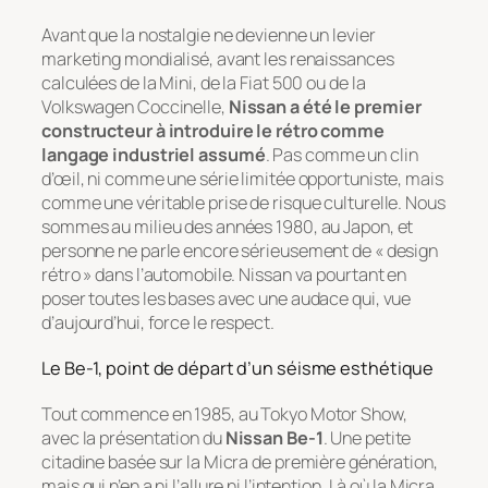
Avant que la nostalgie ne devienne un levier
marketing mondialisé, avant les renaissances
calculées de la Mini, de la Fiat 500 ou de la
Volkswagen Coccinelle,
Nissan a été le premier
constructeur à introduire le rétro comme
langage industriel assumé
. Pas comme un clin
d’œil, ni comme une série limitée opportuniste, mais
comme une véritable prise de risque culturelle. Nous
sommes au milieu des années 1980, au Japon, et
personne ne parle encore sérieusement de « design
rétro » dans l’automobile. Nissan va pourtant en
poser toutes les bases avec une audace qui, vue
d’aujourd’hui, force le respect.
Le Be-1, point de départ d’un séisme esthétique
Tout commence en 1985, au Tokyo Motor Show,
avec la présentation du
Nissan Be-1
. Une petite
citadine basée sur la Micra de première génération,
mais qui n’en a ni l’allure ni l’intention. Là où la Micra