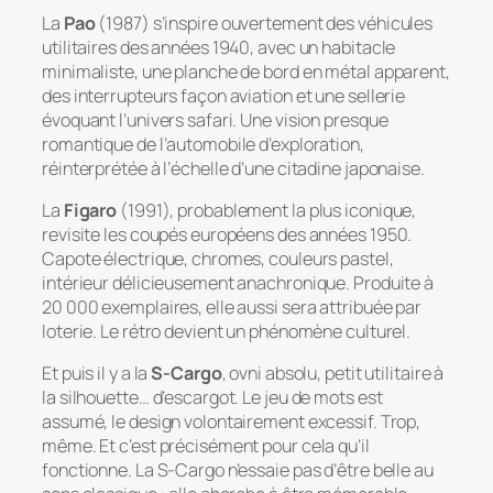
La
Pao
(1987) s’inspire ouvertement des véhicules
utilitaires des années 1940, avec un habitacle
minimaliste, une planche de bord en métal apparent,
des interrupteurs façon aviation et une sellerie
évoquant l’univers safari. Une vision presque
romantique de l’automobile d’exploration,
réinterprétée à l’échelle d’une citadine japonaise.
La
Figaro
(1991), probablement la plus iconique,
revisite les coupés européens des années 1950.
Capote électrique, chromes, couleurs pastel,
intérieur délicieusement anachronique. Produite à
20 000 exemplaires, elle aussi sera attribuée par
loterie. Le rétro devient un phénomène culturel.
Et puis il y a la
S-Cargo
, ovni absolu, petit utilitaire à
la silhouette… d’escargot. Le jeu de mots est
assumé, le design volontairement excessif. Trop,
même. Et c’est précisément pour cela qu’il
fonctionne. La S-Cargo n’essaie pas d’être belle au