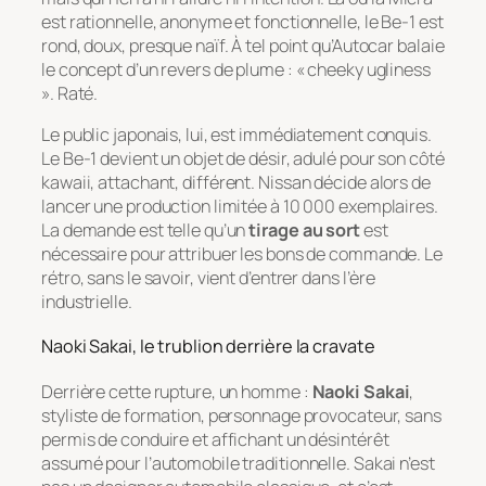
est rationnelle, anonyme et fonctionnelle, le Be-1 est
rond, doux, presque naïf. À tel point qu’Autocar balaie
le concept d’un revers de plume : « cheeky ugliness
». Raté.
Le public japonais, lui, est immédiatement conquis.
Le Be-1 devient un objet de désir, adulé pour son côté
kawaii
, attachant, différent. Nissan décide alors de
lancer une production limitée à 10 000 exemplaires.
La demande est telle qu’un
tirage au sort
est
nécessaire pour attribuer les bons de commande. Le
rétro, sans le savoir, vient d’entrer dans l’ère
industrielle.
Naoki Sakai, le trublion derrière la cravate
Derrière cette rupture, un homme :
Naoki Sakai
,
styliste de formation, personnage provocateur, sans
permis de conduire et affichant un désintérêt
assumé pour l’automobile traditionnelle. Sakai n’est