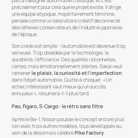
pas un designer automobile classique, et c’est
précisément pour cela que le projet existe. Il dirige
une équipe atypique, majoritairement féminine,
pensée comme un laboratoire créatif déconnecté
des réflexes conservateurs de l’industrie japonaise
de l’époque.
Son credo est simple : l’automobile est devenue trop
sérieuse. Trop obsédée par la technologie, la
durabilité, l’efficience. Des qualités rationnelles,
certes, mais émotionnellement stériles. Sakai veut
ramener
le plaisir, la curiosité et l’imperfection
dans l’objet automobile. Quitte à choquer. « Un
échec intéressant vaut mieux qu’un succès
ennuyeux », résumera-t-il plus tard.
Pao, Figaro, S-Cargo : le rétro sans filtre
Après le Be-1, Nissan pousse le concept encore plus
loin avec trois autres modèles, tous développés au
sein de la désormais célèbre
Pike Factory
.