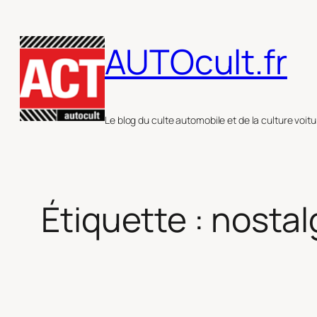
Aller
au
AUTOcult.fr
contenu
Le blog du culte automobile et de la culture voitu
Étiquette :
nostal