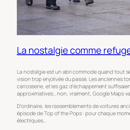
La nostalgie comme refuge
La nostalgie est un abri commode quand tout se
vision trop enjolivée du passé. Les anciennes to
carrosserie, et les gaz d’échappement suffisaient
approximatives… non, vraiment, Google Maps vaut
D’ordinaire, les rassemblements de voitures an
épisode de
Top of the Pops
: pour chaque moment
électriques…