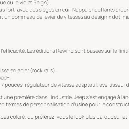
lue
ou le violet
Reign
).
le plus fort, avec des sièges en cuir Nappa chauffants a
t un pommeau de levier de vitesses au design « dot-m
l’efficacité. Les éditions Rewind sont basées sur la fini
sse en acier (
rock rails
).
oad+
.
pouces, régulateur de vitesse adaptatif, avertisseur de 
st une première dans l’industrie. Jeep s’est engagé à l
e en termes de personnalisation d’usine pour le construc
ces coloré, ou préférez-vous le look plus baroudeur et