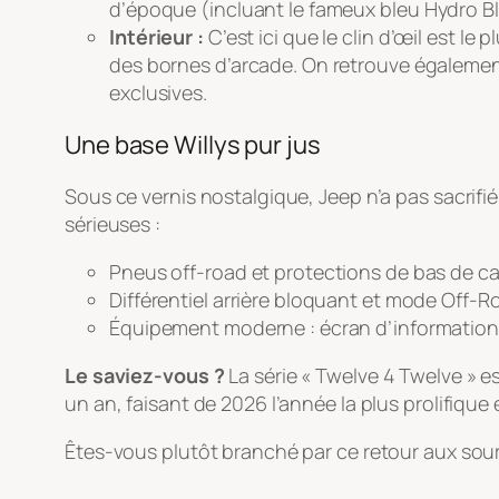
d’époque (incluant le fameux bleu
Hydro B
Intérieur :
C’est ici que le clin d’œil est 
des bornes d’arcade. On retrouve égalemen
exclusives.
Une base Willys pur jus
Sous ce vernis nostalgique, Jeep n’a pas sacrifié 
sérieuses :
Pneus off-road et protections de bas de cai
Différentiel arrière bloquant et mode
Off-R
Équipement moderne : écran d’information 7 
Le saviez-vous ?
La série « Twelve 4 Twelve » e
un an, faisant de 2026 l’année la plus prolifiqu
Êtes-vous plutôt branché par ce retour aux sour