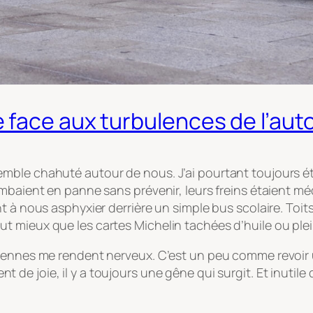
 face aux turbulences de l’aut
mble chahuté autour de nous. J’ai pourtant toujours é
mbaient en panne sans prévenir, leurs freins étaient méd
 à nous asphyxier derrière un simple bus scolaire. Toits
 mieux que les cartes Michelin tachées d’huile ou plei
ciennes me rendent nerveux. C’est un peu comme revoir 
 de joie, il y a toujours une gêne qui surgit. Et inutil