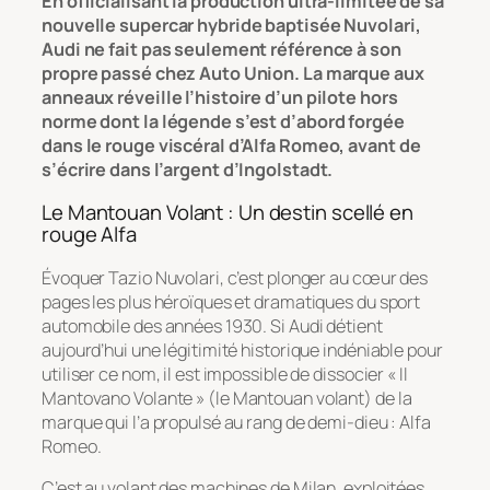
En officialisant la production ultra-limitée de sa
nouvelle supercar hybride baptisée Nuvolari,
Audi ne fait pas seulement référence à son
propre passé chez Auto Union. La marque aux
anneaux réveille l’histoire d’un pilote hors
norme dont la légende s’est d’abord forgée
dans le rouge viscéral d’Alfa Romeo, avant de
s’écrire dans l’argent d’Ingolstadt.
Le Mantouan Volant : Un destin scellé en
rouge Alfa
Évoquer Tazio Nuvolari, c’est plonger au cœur des
pages les plus héroïques et dramatiques du sport
automobile des années 1930. Si Audi détient
aujourd’hui une légitimité historique indéniable pour
utiliser ce nom, il est impossible de dissocier
« Il
Mantovano Volante »
(le Mantouan volant) de la
marque qui l’a propulsé au rang de demi-dieu : Alfa
Romeo.
C’est au volant des machines de Milan, exploitées