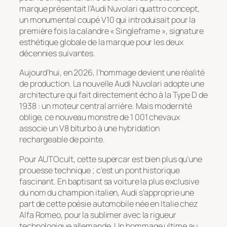
marque présentait l’Audi Nuvolari quattro concept,
un monumental coupé V10 qui introduisait pour la
première fois la calandre
« Singleframe »
, signature
esthétique globale de la marque pour les deux
décennies suivantes.
Aujourd’hui, en 2026, l’hommage devient une réalité
de production. La nouvelle Audi Nuvolari adopte une
architecture qui fait directement écho à la Type D de
1938 : un moteur central arrière. Mais modernité
oblige, ce nouveau monstre de 1 001 chevaux
associe un V8 biturbo à une hybridation
rechargeable de pointe.
Pour AUTOcult, cette supercar est bien plus qu’une
prouesse technique ; c’est un pont historique
fascinant. En baptisant sa voiture la plus exclusive
du nom du champion italien, Audi s’approprie une
part de cette poésie automobile née en Italie chez
Alfa Romeo, pour la sublimer avec la rigueur
technologique allemande. Un hommage ultime au