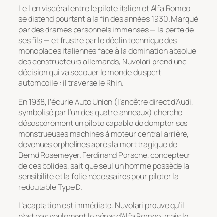
Le lien viscéral entre le pilote italien et Alfa Romeo
se distend pourtant à la fin des années 1930. Marqué
par des drames personnels immenses — la perte de
ses fils — et frustré par le déclin technique des
monoplaces italiennes face à la domination absolue
des constructeurs allemands, Nuvolari prend une
décision qui va secouer le monde du sport
automobile : il traverse le Rhin.
En 1938, l’écurie Auto Union (l’ancêtre direct d’Audi,
symbolisé par l’un des quatre anneaux) cherche
désespérément un pilote capable de dompter ses
monstrueuses machines à moteur central arrière,
devenues orphelines après la mort tragique de
Bernd Rosemeyer. Ferdinand Porsche, concepteur
de ces bolides, sait que seul un homme possède la
sensibilité et la folie nécessaires pour piloter la
redoutable Type D.
L’adaptation est immédiate. Nuvolari prouve qu’il
n’est pas seulement le héros d’Alfa Romeo, mais le