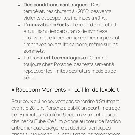
Des conditions dantesques :
Des
températures chutant à -20°C, des vents
violents et des pentes inclinées à 40 %.
L’innovation eFuels :
Le record a été établi
en utilisant des carburants de synthèse,
prouvant que la performance thermique peut
rimer avec neutralité carbone, même sur les
sommets.
Le transfert technologique :
Comme
toujours chez Porsche, ces tests servent à
repousser les limites des futurs modèles de
série.
« Raceborn Moments » : Le film de l’exploit
Pour ceux qui ne peuvent pas se rendre à Stuttgart
avant le 28 juin, Porsche a publié un court-métrage
de 15 minutes intitulé
« Raceborn Moment »
sur sa
chaîne YouTube. Ce film plonge au cœur de l’action,
entre manque d’oxygène et décisions critiques
prises sur le volcan. Il s’inscrit dans les célébrations