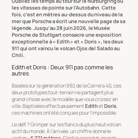
Oubliez les temps au tour sur le Nürburgring ou
les vitesses de pointe sur l’Autobahn. Cette
fois, c’est en mètres au-dessus du niveau de la
mer que Porsche a écrit une nouvelle page de sa
légende. Jusqu’au 28 juin 2026, le Musée
Porsche de Stuttgart consacre une exposition
exceptionnelle à « Edith » et « Doris », les deux
911 qui ont vaincu le volcan Ojos del Salado au
Chili.
Edith et Doris : Deux 911 pas comme les
autres
Basées sur la génération 992 de la Carrera 4S, ces
deux prototypes tout-terrain ne partagent plus
grand-chose avec le modèle que vous croisez en
ville. Baptisées affectueusement
Edith
et
Doris
,
ces machines ont été conçues pour l’impossible.
Le défi ? Grimper sur les flancs du plus haut volcan
actif du monde. À l’arrivée, un chiffre donne le
vertige :
6 721 mètres
. C’est le record du monde