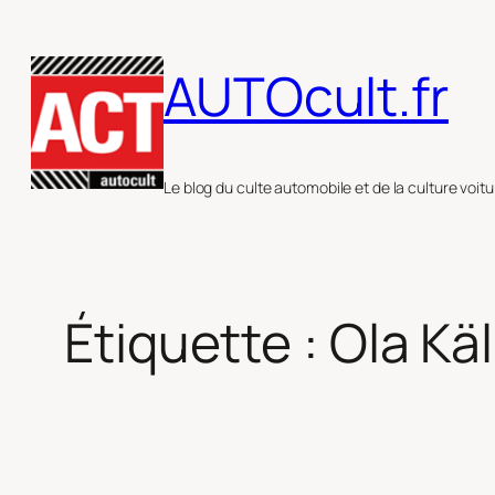
Aller
au
AUTOcult.fr
contenu
Le blog du culte automobile et de la culture voitu
Étiquette :
Ola Kä