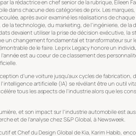
ar la rédactrice en chef senior de la rubrique, Eileen F
 dans chacune des catégories de prix. Les marques, le
écoulée, après avoir examiné les réalisations de chaque
de la technologie, du marketing, de l’ingénierie, de la du
ts devaient utiliser la prise de décision exécutive, la 
aîne un changement fondamental et transformateur sur l
démontrable de le faire. Le prix Legacy honore un individ
 l’année est au coeur de ce classement des personnalité
icielle.
nception d’une voiture jusqu’aux cycles de fabrication, d
intelligence artificielle (IA) se révélant être un outil vit
élère tous les aspects de l’industrie alors que les con
 lumière, et son impact sur l’industrie automobile est auss
herche et de l’analyse chez S&P Global, à Newsweek.
utif et Chef du Design Global de Kia, Karim Habib, encou