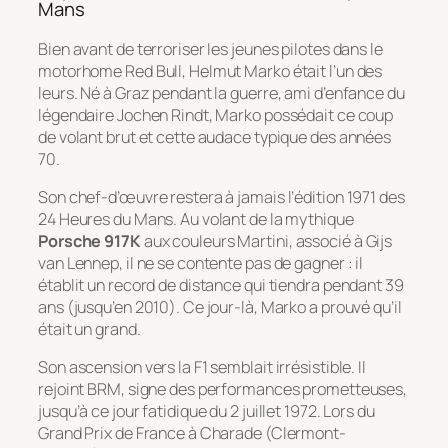
Mans
Bien avant de terroriser les jeunes pilotes dans le
motorhome Red Bull, Helmut Marko était l’un des
leurs. Né à Graz pendant la guerre, ami d’enfance du
légendaire Jochen Rindt, Marko possédait ce coup
de volant brut et cette audace typique des années
70.
Son chef-d’œuvre restera à jamais l’édition 1971 des
24 Heures du Mans. Au volant de la mythique
Porsche 917K
aux couleurs Martini, associé à Gijs
van Lennep, il ne se contente pas de gagner : il
établit un record de distance qui tiendra pendant 39
ans (jusqu’en 2010). Ce jour-là, Marko a prouvé qu’il
était un grand.
Son ascension vers la F1 semblait irrésistible. Il
rejoint BRM, signe des performances prometteuses,
jusqu’à ce jour fatidique du 2 juillet 1972. Lors du
Grand Prix de France à Charade (Clermont-