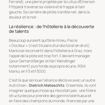
Ferrand), une pierre projetée par la Lotus d’Emerson
Fittipaldi traverse sa visière et le frappe à l’œil
gauche. Sa carrière de pilote s’arrête net, dans la
douleur et le noir.
La résilience : de l’hôtellerie à la découverte
de talents
Beaucoup auraient quitté le milieu. Pas le
« Docteur » (il est titulaire d’un doctorat en droit).
Marko se reconvertit dans l’hôtellerie à Graz, mais
l’appel de la piste est trop fort. Il devient manager
(pour Gerhard Berger et Karl Wendlinger
notamment) puis fonde sa propre écurie, RSM
Marko, en F3 et F3000.
C’est là que se noue l’alliance décisive avec un autre
Autrichien :
Dietrich Mateschitz
. Ensemble, ils vont
imaginer quelque chose qui n’existait pas : une filière
structurée pour prendre des gamins talentueux et
en faire des champions du monde, financée par une