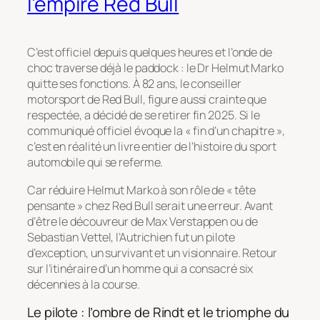
l’empire Red Bull
C’est officiel depuis quelques heures et l’onde de
choc traverse déjà le paddock : le Dr Helmut Marko
quitte ses fonctions. À 82 ans, le conseiller
motorsport de Red Bull, figure aussi crainte que
respectée, a décidé de se retirer fin 2025. Si le
communiqué officiel évoque la « fin d’un chapitre »,
c’est en réalité un livre entier de l’histoire du sport
automobile qui se referme.
Car réduire Helmut Marko à son rôle de « tête
pensante » chez Red Bull serait une erreur. Avant
d’être le découvreur de Max Verstappen ou de
Sebastian Vettel, l’Autrichien fut un pilote
d’exception, un survivant et un visionnaire. Retour
sur l’itinéraire d’un homme qui a consacré six
décennies à la course.
Le pilote : l’ombre de Rindt et le triomphe du