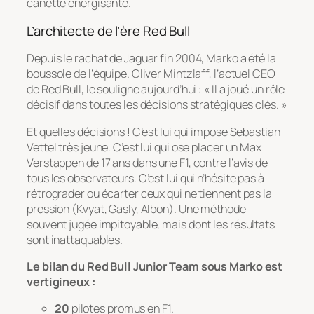
canette énergisante.
L’architecte de l’ère Red Bull
Depuis le rachat de Jaguar fin 2004, Marko a été la
boussole de l’équipe. Oliver Mintzlaff, l’actuel CEO
de Red Bull, le souligne aujourd’hui :
« Il a joué un rôle
décisif dans toutes les décisions stratégiques clés. »
Et quelles décisions ! C’est lui qui impose Sebastian
Vettel très jeune. C’est lui qui ose placer un Max
Verstappen de 17 ans dans une F1, contre l’avis de
tous les observateurs. C’est lui qui n’hésite pas à
rétrograder ou écarter ceux qui ne tiennent pas la
pression (Kvyat, Gasly, Albon). Une méthode
souvent jugée impitoyable, mais dont les résultats
sont inattaquables.
Le bilan du Red Bull Junior Team sous Marko est
vertigineux :
20
pilotes promus en F1.