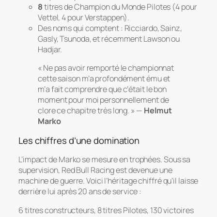
8
titres de Champion du Monde Pilotes (4 pour
Vettel, 4 pour Verstappen).
Des noms qui comptent : Ricciardo, Sainz,
Gasly, Tsunoda, et récemment Lawson ou
Hadjar.
« Ne pas avoir remporté le championnat
cette saison m’a profondément ému et
m’a fait comprendre que c’était le bon
moment pour moi personnellement de
clore ce chapitre très long. »
—
Helmut
Marko
Les chiffres d’une domination
L’impact de Marko se mesure en trophées. Sous sa
supervision, Red Bull Racing est devenue une
machine de guerre. Voici l’héritage chiffré qu’il laisse
derrière lui après 20 ans de service :
6 titres constructeurs, 8 titres Pilotes, 130 victoires