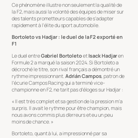
Ce phénomène illustre non seulement la qualité de
la F2, mais aussi la volonté des équipes de miser sur
des talents prometteurs capables de s’adapter
rapidement à l’élite du sport automobile.
Bortoleto vs Hadjar : le duel de la F2 exporté en
F1
Le duel entre
Gabriel Bortoleto
et
Isack Hadjar
en
Formule 2 a marqué la saison 2024. Si Bortoleto a
décroché le titre, son rival français a démontré un
rythme impressionnant.
Adrián Campos
, patron de
l’écurie Campos Racing qui a terminé vice-
championne en F2, ne tarit pas d’éloges sur Hadjar :
« Il est très complet et sa gestion de la pression m’a
surpris. Il avait le rythme pour être champion, mais
nous avons commis plus d’erreurs et eu un peu
moins de chance. »
Bortoleto, quant à lui, a impressionné par sa