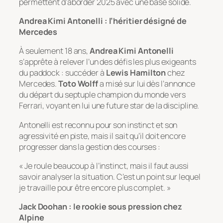
permettent d’aborder 2025 avec une base solide.
Andrea Kimi Antonelli : l’héritier désigné de
Mercedes
À seulement 18 ans,
Andrea Kimi Antonelli
s’apprête à relever l’un des défis les plus exigeants
du paddock : succéder à
Lewis Hamilton
chez
Mercedes.
Toto Wolff
a misé sur lui dès l’annonce
du départ du septuple champion du monde vers
Ferrari, voyant en lui une future star de la discipline.
Antonelli est reconnu pour son instinct et son
agressivité en piste, mais il sait qu’il doit encore
progresser dans la gestion des courses :
« Je roule beaucoup à l’instinct, mais il faut aussi
savoir analyser la situation. C’est un point sur lequel
je travaille pour être encore plus complet. »
Jack Doohan : le rookie sous pression chez
Alpine