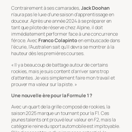
Contrairement à ses camarades,
Jack Doohan
n’aura pas le luxe d’une saison d’apprentissage en
douceur. Après une année 2024 à se préparer en
tant que pilote de réserve chez Alpine, il doit
immédiatement performer face à une concurrence
féroce. Avec
Franco Colapinto
en embuscade dans
l’écurie, l’Australien sait qu’il devra se montrer à la
hauteur dès les premières courses.
« Il y a beaucoup de battage autour de certains
rookies, mais je suis content d’arriver sans trop
d’attentes. Je vais simplement faire mon travail et
prouver ma valeur sur la piste. »
Une nouvelle ère pour la Formule 1 ?
Avec un quart de la grille composé de rookies, la
saison 2025 marque un tournant pour la F1. Ces
jeunes talents ont prouvé leur valeur en F2, mais la
catégorie reine du sport automobile est impitoyable.