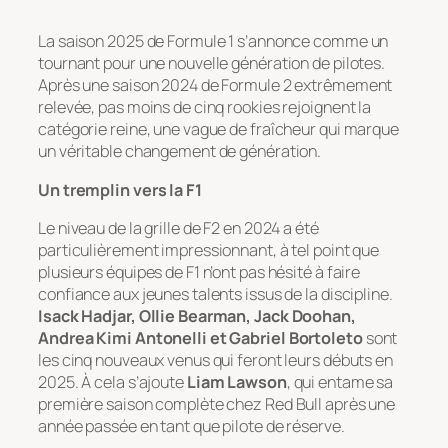
La saison 2025 de Formule 1 s’annonce comme un
tournant pour une nouvelle génération de pilotes.
Après une saison 2024 de Formule 2 extrêmement
relevée, pas moins de cinq rookies rejoignent la
catégorie reine, une vague de fraîcheur qui marque
un véritable changement de génération.
Un tremplin vers la F1
Le niveau de la grille de F2 en 2024 a été
particulièrement impressionnant, à tel point que
plusieurs équipes de F1 n’ont pas hésité à faire
confiance aux jeunes talents issus de la discipline.
Isack Hadjar, Ollie Bearman, Jack Doohan,
Andrea Kimi Antonelli et Gabriel Bortoleto
sont
les cinq nouveaux venus qui feront leurs débuts en
2025. À cela s’ajoute
Liam Lawson
, qui entame sa
première saison complète chez Red Bull après une
année passée en tant que pilote de réserve.