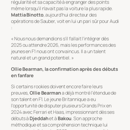
régularité et sa capacité à engranger des points
même lorsqu’il n’avait pas la voiture la plus rapide.
Mattia Binotto
, aujourd’hui directeur des
opérations de Sauber, voit en lui un pari sûr pour Audi
:
« Nous nous demandions s’il fallait l’intégrer dès
2025 ou attendre 2026, mais les performances des
jeunes en F1 nous ont convaincus. Il a un talent
naturel et un grand potentiel. »
Ollie Bearman, la confirmation après des débuts
en fanfare
Si certains rookies doivent encore faire leurs
preuves,
Ollie Bearman
a déjà montré l’étendue de
son talent en F1. Le jeune Britannique a eu
l’opportunité de disputer plusieurs Grands Prix en
2024 avec Ferrari et Haas, impressionnant dès ses
débuts à
Djeddah
et à
Bakou
. Son approche
méthodique et sa compréhension technique lui