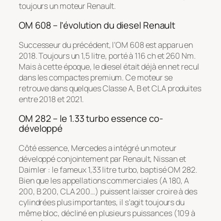
toujours un moteur Renault.
OM 608 – l’évolution du diesel Renault
Successeur du précédent, l’OM 608 est apparu en
2018. Toujours un 1,5 litre, porté à 116 ch et 260 Nm.
Mais à cette époque, le diesel était déjà en net recul
dans les compactes premium. Ce moteur se
retrouve dans quelques Classe A, B et CLA produites
entre 2018 et 2021.
OM 282 – le 1.33 turbo essence co-
développé
Côté essence, Mercedes a intégré un moteur
développé conjointement par Renault, Nissan et
Daimler : le fameux 1,33 litre turbo, baptisé OM 282.
Bien que les appellations commerciales (A 180, A
200, B 200, CLA 200…) puissent laisser croire à des
cylindrées plus importantes, il s’agit toujours du
même bloc, décliné en plusieurs puissances (109 à