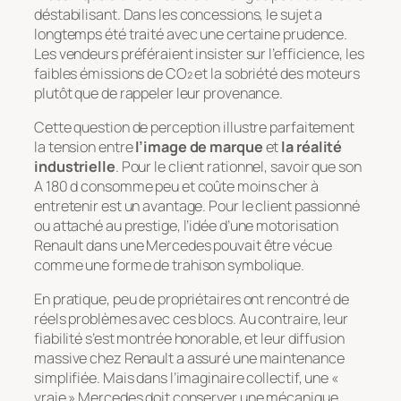
déstabilisant. Dans les concessions, le sujet a
longtemps été traité avec une certaine prudence.
Les vendeurs préféraient insister sur l’efficience, les
faibles émissions de CO₂ et la sobriété des moteurs
plutôt que de rappeler leur provenance.
Cette question de perception illustre parfaitement
la tension entre
l’image de marque
et
la réalité
industrielle
. Pour le client rationnel, savoir que son
A 180 d consomme peu et coûte moins cher à
entretenir est un avantage. Pour le client passionné
ou attaché au prestige, l’idée d’une motorisation
Renault dans une Mercedes pouvait être vécue
comme une forme de trahison symbolique.
En pratique, peu de propriétaires ont rencontré de
réels problèmes avec ces blocs. Au contraire, leur
fiabilité s’est montrée honorable, et leur diffusion
massive chez Renault a assuré une maintenance
simplifiée. Mais dans l’imaginaire collectif, une «
vraie » Mercedes doit conserver une mécanique