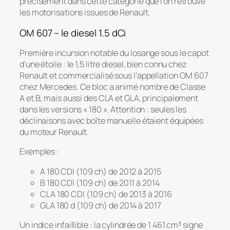
précisément dans cette catégorie que l’on retrouve
les motorisations issues de Renault.
OM 607 – le diesel 1.5 dCi
Première incursion notable du losange sous le capot
d’une étoile : le 1,5 litre diesel, bien connu chez
Renault et commercialisé sous l’appellation OM 607
chez Mercedes. Ce bloc a animé nombre de Classe
A et B, mais aussi des CLA et GLA, principalement
dans les versions « 180 ». Attention : seules les
déclinaisons avec boîte manuelle étaient équipées
du moteur Renault.
Exemples :
A 180 CDI (109 ch) de 2012 à 2015
B 180 CDI (109 ch) de 2011 à 2014
CLA 180 CDI (109 ch) de 2013 à 2016
GLA 180 d (109 ch) de 2014 à 2017
Un indice infaillible : la cylindrée de 1 461 cm³ signe