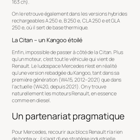
163 ch).
On le retrouve également dans les versions hybrides
rechargeables A 250 e, B 250 e, CLA 250 e et GLA
250 e, où il sert de base thermique.
La Citan – un Kangoo étoilé
Enfin, impossible de passer à côté de la Citan. Plus
qu’un moteur, c’est tout le véhicule qui vient de
Renault. Le ludospace Mercedes n’est en réalité
qu’une version rebadgée du Kangoo, tant dans sa
première génération (W415, 2012–2021) que dans
l’actuelle (W420, depuis 2021). On y trouve
naturellement les moteurs Renault, en essence
comme en diesel.
Un partenariat pragmatique
Pour Mercedes, recourir aux blocs Renault n’a rien
de honteux : il s’agit d’une stratégie industrielle