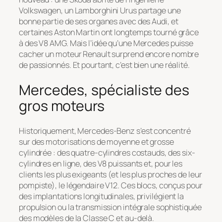
Volkswagen, un Lamborghini Urus partage une
bonne partie de ses organes avec des Audi, et
certaines Aston Martin ont longtemps tourné grâce
à des V8 AMG. Mais l’idée qu’une Mercedes puisse
cacher un moteur Renault surprend encore nombre
de passionnés. Et pourtant, c’est bien une réalité.
Mercedes, spécialiste des
gros moteurs
Historiquement, Mercedes-Benz s’est concentré
sur des motorisations de moyenne et grosse
cylindrée : des quatre-cylindres costauds, des six-
cylindres en ligne, des V8 puissants et, pour les
clients les plus exigeants (et les plus proches de leur
pompiste), le légendaire V12. Ces blocs, conçus pour
des implantations longitudinales, privilégient la
propulsion ou la transmission intégrale sophistiquée
des modèles de la Classe C et au-delà.