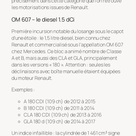
précisément dans cette catégorie que l’on retrouve
les motorisations issues de Renault.
OM 607 – le diesel 1.5 dCi
Première incursion notable du losange sous le capot
d’une étoile : le 1,5 litre diesel, bien connu chez
Renault et commercialisé sous l’appellation OM 607
chez Mercedes. Ce bloc a animé nombre de Classe
A et B, mais aussi des CLA et GLA, principalement
dans les versions « 180 ». Attention : seules les
déclinaisons avec boîte manuelle étaient équipées
du moteur Renault.
Exemples :
A 180 CDI (109 ch) de 2012 à 2015
B 180 CDI (109 ch) de 2011 à 2014
CLA 180 CDI (109 ch) de 2013 à 2016
GLA 180 d (109 ch) de 2014 à 2017
Un indice infaillible : la cylindrée de 1 461 cm³ signe