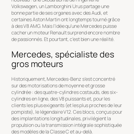
Volkswagen, un Lamborghini Urus partage une
bonne partie de ses organes avec des Audi, et
certaines Aston Martin ont longtemps tourné grâce
à des V8 AMG. Mais l’idée qu’une Mercedes puisse
cacher un moteur Renault surprend encore nombre
de passionnés. Et pourtant, c’est bien une réalité.
Mercedes, spécialiste des
gros moteurs
Historiquement, Mercedes-Benz s’est concentré
sur des motorisations de moyenne et grosse
cylindrée : des quatre-cylindres costauds, des six-
cylindres en ligne, des V8 puissants et, pour les
clients les plus exigeants (et les plus proches de leur
pompiste), le légendaire V12. Ces blocs, conçus pour
des implantations longitudinales, privilégient la
propulsion ou la transmission intégrale sophistiquée
des modèles de la Classe C et au-delà.