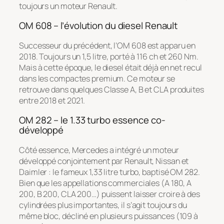
toujours un moteur Renault.
OM 608 – l’évolution du diesel Renault
Successeur du précédent, l’OM 608 est apparu en
2018. Toujours un 1,5 litre, porté à 116 ch et 260 Nm.
Mais à cette époque, le diesel était déjà en net recul
dans les compactes premium. Ce moteur se
retrouve dans quelques Classe A, B et CLA produites
entre 2018 et 2021.
OM 282 – le 1.33 turbo essence co-
développé
Côté essence, Mercedes a intégré un moteur
développé conjointement par Renault, Nissan et
Daimler : le fameux 1,33 litre turbo, baptisé OM 282.
Bien que les appellations commerciales (A 180, A
200, B 200, CLA 200…) puissent laisser croire à des
cylindrées plus importantes, il s’agit toujours du
même bloc, décliné en plusieurs puissances (109 à