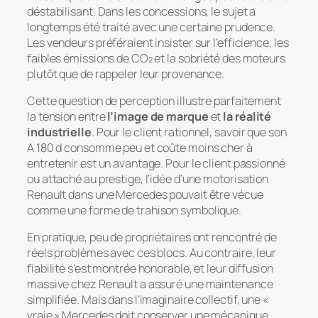
déstabilisant. Dans les concessions, le sujet a
longtemps été traité avec une certaine prudence.
Les vendeurs préféraient insister sur l’efficience, les
faibles émissions de CO₂ et la sobriété des moteurs
plutôt que de rappeler leur provenance.
Cette question de perception illustre parfaitement
la tension entre
l’image de marque
et
la réalité
industrielle
. Pour le client rationnel, savoir que son
A 180 d consomme peu et coûte moins cher à
entretenir est un avantage. Pour le client passionné
ou attaché au prestige, l’idée d’une motorisation
Renault dans une Mercedes pouvait être vécue
comme une forme de trahison symbolique.
En pratique, peu de propriétaires ont rencontré de
réels problèmes avec ces blocs. Au contraire, leur
fiabilité s’est montrée honorable, et leur diffusion
massive chez Renault a assuré une maintenance
simplifiée. Mais dans l’imaginaire collectif, une «
vraie » Mercedes doit conserver une mécanique