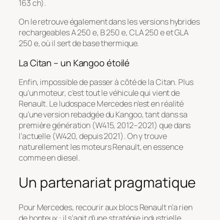
163 ch).
On le retrouve également dans les versions hybrides
rechargeables A 250 e, B 250 e, CLA 250 e et GLA
250 e, où il sert de base thermique.
La Citan – un Kangoo étoilé
Enfin, impossible de passer à côté de la Citan. Plus
qu’un moteur, c’est tout le véhicule qui vient de
Renault. Le ludospace Mercedes n’est en réalité
qu’une version rebadgée du Kangoo, tant dans sa
première génération (W415, 2012–2021) que dans
l’actuelle (W420, depuis 2021). On y trouve
naturellement les moteurs Renault, en essence
comme en diesel.
Un partenariat pragmatique
Pour Mercedes, recourir aux blocs Renault n’a rien
de honteux : il s’agit d’une stratégie industrielle