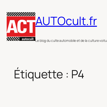
Aller
au
AUTOcult.fr
contenu
Le blog du culte automobile et de la culture voitu
Étiquette :
P4