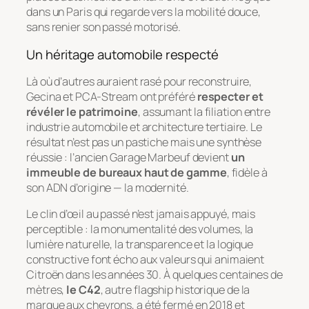
dans un Paris qui regarde vers la mobilité douce,
sans renier son passé motorisé.
Un héritage automobile respecté
Là où d’autres auraient rasé pour reconstruire,
Gecina et PCA-Stream ont préféré
respecter et
révéler le patrimoine
, assumant la filiation entre
industrie automobile et architecture tertiaire. Le
résultat n’est pas un pastiche mais une synthèse
réussie : l’ancien Garage Marbeuf devient
un
immeuble de bureaux haut de gamme
, fidèle à
son ADN d’origine — la modernité.
Le clin d’œil au passé n’est jamais appuyé, mais
perceptible : la monumentalité des volumes, la
lumière naturelle, la transparence et la logique
constructive font écho aux valeurs qui animaient
Citroën dans les années 30. À quelques centaines de
mètres,
le C42
, autre flagship historique de la
marque aux chevrons, a été fermé en 2018 et