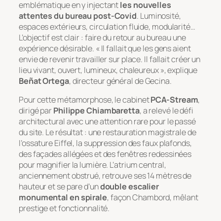
emblématique en y injectant
les nouvelles
attentes du bureau post-Covid
. Luminosité,
espaces extérieurs, circulation fluide, modularité…
L’objectif est clair : faire du retour au bureau une
expérience désirable. « Il fallait que les gens aient
envie de revenir travailler sur place. Il fallait créer un
lieu vivant, ouvert, lumineux, chaleureux », explique
Beñat Ortega
, directeur général de Gecina.
Pour cette métamorphose, le cabinet
PCA-Stream
,
dirigé par
Philippe Chiambaretta
, a relevé le défi
architectural avec une attention rare pour le passé
du site. Le résultat : une restauration magistrale de
l’ossature Eiffel, la suppression des faux plafonds,
des façades allégées et des fenêtres redessinées
pour magnifier la lumière. L’atrium central,
anciennement obstrué, retrouve ses 14 mètres de
hauteur et se pare d’un
double escalier
monumental en spirale
, façon Chambord, mêlant
prestige et fonctionnalité.