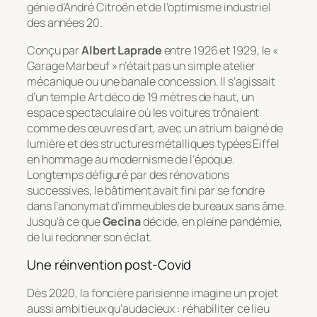
génie d’André Citroën et de l’optimisme industriel
des années 20.
Conçu par
Albert Laprade
entre 1926 et 1929, le «
Garage Marbeuf » n’était pas un simple atelier
mécanique ou une banale concession. Il s’agissait
d’un temple Art déco de 19 mètres de haut, un
espace spectaculaire où les voitures trônaient
comme des œuvres d’art, avec un atrium baigné de
lumière et des structures métalliques typées Eiffel
en hommage au modernisme de l’époque.
Longtemps défiguré par des rénovations
successives, le bâtiment avait fini par se fondre
dans l’anonymat d’immeubles de bureaux sans âme.
Jusqu’à ce que
Gecina
décide, en pleine pandémie,
de lui redonner son éclat.
Une réinvention post-Covid
Dès 2020, la foncière parisienne imagine un projet
aussi ambitieux qu’audacieux : réhabiliter ce lieu