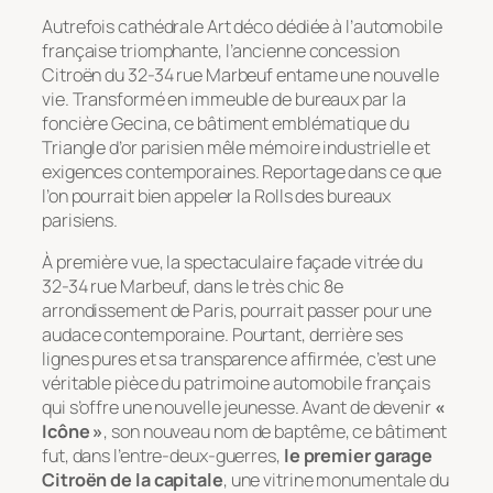
Autrefois cathédrale Art déco dédiée à l’automobile
française triomphante, l’ancienne concession
Citroën du 32-34 rue Marbeuf entame une nouvelle
vie. Transformé en immeuble de bureaux par la
foncière Gecina, ce bâtiment emblématique du
Triangle d’or parisien mêle mémoire industrielle et
exigences contemporaines. Reportage dans ce que
l’on pourrait bien appeler la Rolls des bureaux
parisiens.
À première vue, la spectaculaire façade vitrée du
32-34 rue Marbeuf, dans le très chic 8e
arrondissement de Paris, pourrait passer pour une
audace contemporaine. Pourtant, derrière ses
lignes pures et sa transparence affirmée, c’est une
véritable pièce du patrimoine automobile français
qui s’offre une nouvelle jeunesse. Avant de devenir
«
Icône »
, son nouveau nom de baptême, ce bâtiment
fut, dans l’entre-deux-guerres,
le premier garage
Citroën de la capitale
, une vitrine monumentale du