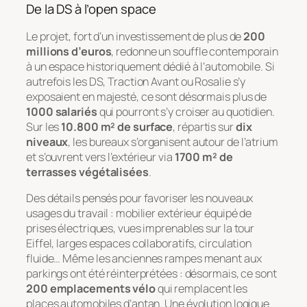
De la DS à l’open space
Le projet, fort d’un investissement de plus de
200
millions d’euros
, redonne un souffle contemporain
à un espace historiquement dédié à l’automobile. Si
autrefois les DS, Traction Avant ou Rosalie s’y
exposaient en majesté, ce sont désormais plus de
1000 salariés
qui pourront s’y croiser au quotidien.
Sur les
10.800 m² de surface
, répartis sur
dix
niveaux
, les bureaux s’organisent autour de l’atrium
et s’ouvrent vers l’extérieur via
1700 m² de
terrasses végétalisées
.
Des détails pensés pour favoriser les nouveaux
usages du travail : mobilier extérieur équipé de
prises électriques, vues imprenables sur la tour
Eiffel, larges espaces collaboratifs, circulation
fluide… Même les anciennes rampes menant aux
parkings ont été réinterprétées : désormais, ce sont
200 emplacements vélo
qui remplacent les
places automobiles d’antan. Une évolution logique