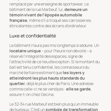
remplacé par une enseigne de sportswear. Le
bâtiment de la rue Marbeuf, lui,
demeure un
témoin vivant de l’épopée automobile
française
, même s’il a troqué ses carrosseries
étincelantes contre des écrans d’ordinateur.
Luxe et confidentialité
Le bâtiment n’aura pas mis longtemps à séduire. Un
locataire unique
– pour l’heure non dévoilé – a
réservé l’intégralité des espaces, signe de
l’attractivité de ce lieu d’exception. Si le montant du
bail est tenu confidentiel, les connaisseurs du
marché tertiaire estiment que
les loyers y
atteindront les plus hauts standards du
quartier
, déjà le plus cher de Paris. Une adresse
comme celle-ci ne se vend pas :
elle se garde
,
assure-t-on chez Gecina.
Le 32-34 rue Marbeuf est bien plus qu’un immeuble
de bureaux. C’est un
symbole de transformation