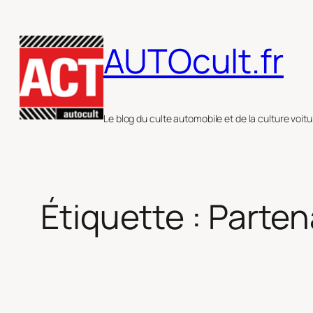
Aller
au
AUTOcult.fr
contenu
Le blog du culte automobile et de la culture voitu
Étiquette :
Partena