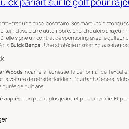
uick pariait sur le golf pour ra
traverse une crise identitaire. Ses marques historique
ertain classicisme automobile, cherche alors à rajeunir
00, elle signe un contrat de sponsoring avec le golfeur 
 : la
Buick Bengal
. Une stratégie marketing aussi aud
ck
er Woods
incarne la jeunesse, la performance, l’excelle
t la voiture de retraité floridien. Pourtant, General Motor
e durée de huit ans.
lité auprès d’un public plus jeune et plus diversifié. Et po
ger