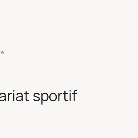
re
riat sportif