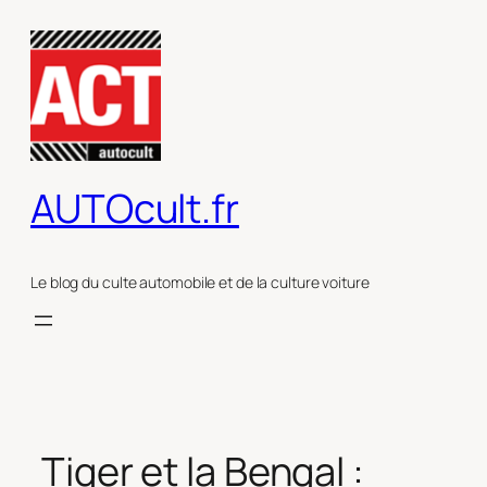
Aller
au
contenu
AUTOcult.fr
Le blog du culte automobile et de la culture voiture
Tiger et la Bengal :