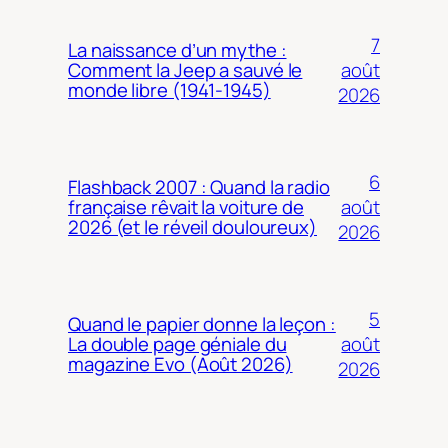
7
La naissance d’un mythe :
août
Comment la Jeep a sauvé le
monde libre (1941-1945)
2026
6
Flashback 2007 : Quand la radio
août
française rêvait la voiture de
2026 (et le réveil douloureux)
2026
5
Quand le papier donne la leçon :
août
La double page géniale du
magazine Evo (Août 2026)
2026